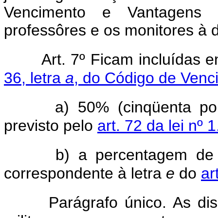
Vencimento e Vantagens d
professôres e os monitores à 
Art. 7º Ficam incluídas 
36, letra
a
, do Código de Venc
a) 50% (cinqüenta por
previsto pelo
art. 72 da lei nº
b) a percentagem de g
correspondente à letra
e
do
ar
Parágrafo único. As di