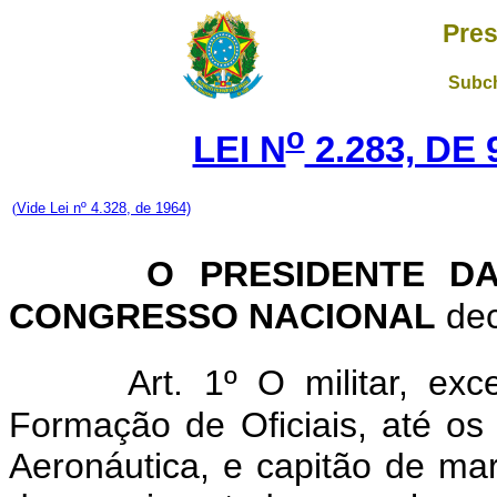
Pres
Subch
o
LEI N
2.283, DE
(
Vide Lei nº 4.328, de 1964)
O PRESIDENTE D
CONGRESSO NACIONAL
dec
Art. 1º O militar, e
Formação de Oficiais, até os
Aeronáutica, e capitão de mar