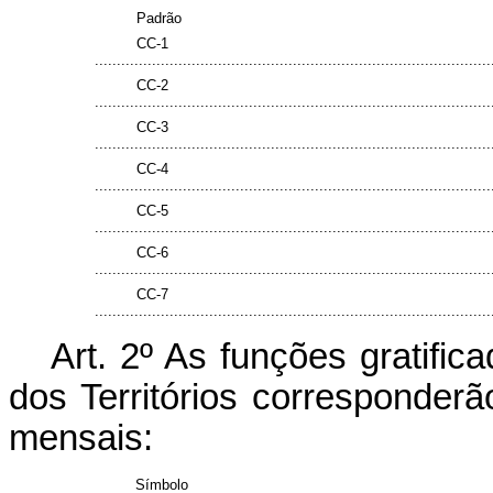
Padrão
CC-1
..........................................................................................
CC-2
..........................................................................................
CC-3
..........................................................................................
CC-4
..........................................................................................
CC-5
..........................................................................................
CC-6
..........................................................................................
CC-7
..........................................................................................
Art. 2º As funções gratifi
dos Territórios corresponder
mensais:
Símbolo