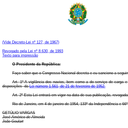
(Vide Decreto-Lei nº 127, de 1967)
Revogado pela Lei nº 8.630, de 1993
Texto para impressão
O Presidente da República:
Faço saber que o Congresso Nacional decreta e eu sanciono a seguin
Art. 1º A vigilância dos navios, bem como a do serviço de carga e
disposições da
Lei número 1.561, de 21 de fevereiro de 1952.
Art. 2º Esta Lei entrará em vigor na data de sua publicação, revogad
Rio de Janeiro, em 4 de janeiro de 1954, 133º da Independência e 66º
GETÚLIO VARGAS
José Américo de Almeida
João Goulart