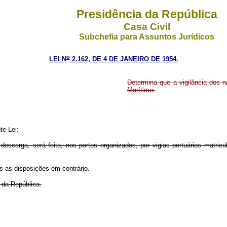
Presidência da República
Casa Civil
Subchefia para Assuntos Jurídicos
o
LEI N
2.162, DE 4 DE JANEIRO DE 1954.
Determina que a vigilância dos n
Marítimo.
te Lei:
 descarga, será feita, nos portos organizados, por vigias portuários matr
as as disposições em contrário.
 da República.