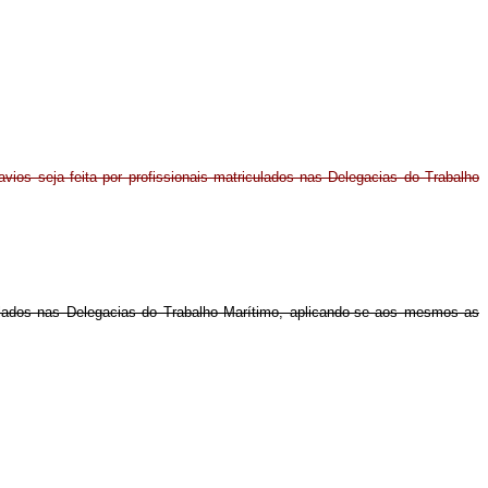
avios seja feita por profissionais matriculados nas Delegacias do Trabalho
iculados nas Delegacias do Trabalho Marítimo, aplicando-se aos mesmos as