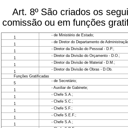
Art. 8º São criados os segu
comissão ou em funções grati
- de Ministério de Estado;
1
- de Diretor do Departamento de Administração
1
- Diretor da Divisão do Pessoal - D.P.;
1
- Diretor da Divisão do Orçamento - D.O.;
1
- Diretor da Divisão de Material - D.M.;
1
- Diretor da Divisão de Obras - D.Ob.
1
Funções Gratificadas
- de Secretário;
5
- Auxiliar de Gabinete;
1
- Chefe S.A.;
1
- Chefe S.C.;
1
- Chefe S.F.;
1
- Chefe S.E.F.;
1
- Chefe S.A.;
1