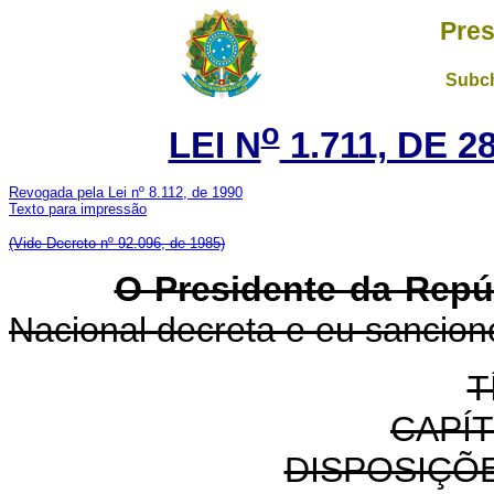
Pres
Subch
o
LEI N
1.711, DE 
Revogada pela Lei nº 8.112, de 1990
Texto para impressão
(Vide Decreto nº 92.096, de 1985)
O Presidente da Repú
Nacional decreta e eu sanciono
T
CAPÍ
DISPOSIÇÕ