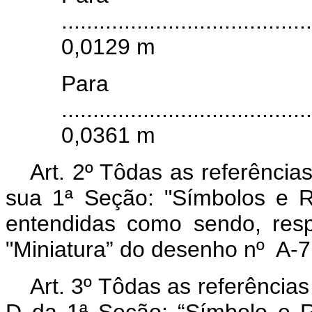
........................................
0,0129 m
Para o 
........................................
0,0361 m
Art. 2º Tôdas as referência
sua 1ª Seção: "Símbolos e R
entendidas como sendo, respe
"Miniatura” do desenho nº
A-7
Art. 3º Tôdas as referências
D da 1ª Seção: “Símbolo e R