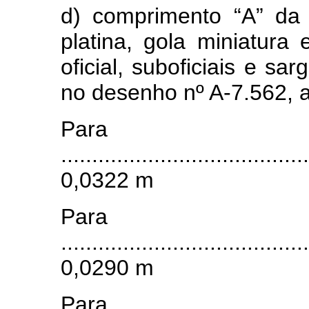
d) comprimento “A” da
platina, gola miniatura 
oficial, suboficiais e sa
no desenho nº A-7.562, 
Para a
........................................
0,0322 m
Para
........................................
0,0290 m
Para a 