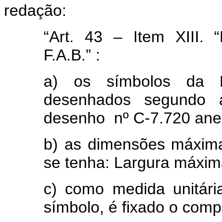
redação:
“Art. 43 – Item XIII.
F.A.B.” :
a) os símbolos da F
desenhados segundo a
desenho
nº C-7.720 ane
b) as dimensões máxim
se tenha:
Largura máxima
c) como medida unitári
símbolo, é fixado o comp