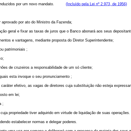
 reconduzidos por um novo mandato.
(Incluído pela Lei nº 2.973, de 1956)
r aprovado por ato do Ministro da Fazenda;
ção geral e fixar as taxas de juros que o Banco abonará aos seus depositant
imentos e vantagens, mediante proposta do Diretor Superintendente;
ou patrimoniais ;
co;
hões de cruzeiros a responsabilidade de um só cliente;
 quais esta invoque o seu pronunciamento ;
 caráter efetivo, as vagas de diretores cuja substituição não esteja expressa
osto em lei;
a ;
cuja propriedade tiver adquirido em virtude de liquidação de suas operações.
 podendo estabelecer normas e delegar poderes.
amente uma vez por semana e deliberará com a presença da maioria dos seus