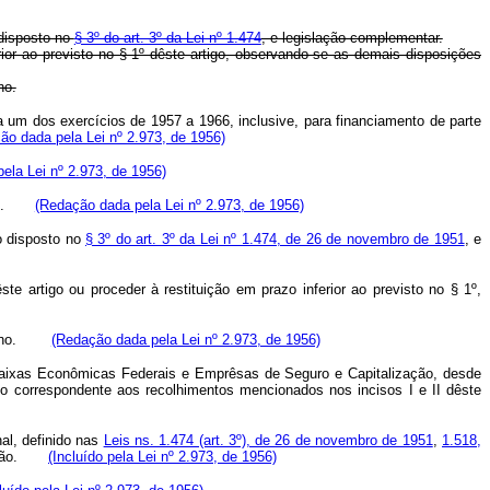
 disposto no
§ 3º do art. 3º da Lei nº 1.474
, e legislação complementar.
ior ao previsto no § 1º dêste artigo, observando-se as demais disposições
no.
 um dos exercícios de 1957 a 1966, inclusive, para financiamento de parte
ão dada pela Lei nº 2.973, de 1956)
ela Lei nº 2.973, de 1956)
 § 9º.
(Redação dada pela Lei nº 2.973, de 1956)
 o disposto no
§ 3º do art. 3º da Lei nº 1.474, de 26 de novembro de 1951
, e
artigo ou proceder à restituição em prazo inferior ao previsto no § 1º,
 ao ano.
(Redação dada pela Lei nº 2.973, de 1956)
as Caixas Econômicas Federais e Emprêsas de Seguro e Capitalização, desde
zo correspondente aos recolhimentos mencionados nos incisos I e II dêste
al, definido nas
Leis ns. 1.474 (art. 3º), de 26 de novembro de 1951
,
1.518,
lização.
(Incluído pela Lei nº 2.973, de 1956)