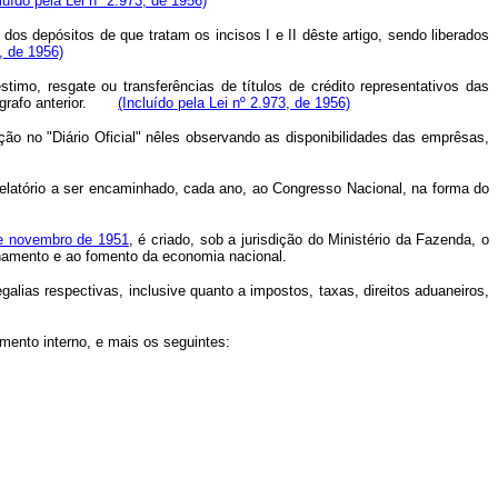
luído pela Lei nº 2.973, de 1956)
dos depósitos de que tratam os incisos I e II dêste artigo, sendo liberados
3, de 1956)
mo, resgate ou transferências de títulos de crédito representativos das
arágrafo anterior.
(Incluído pela Lei nº 2.973, de 1956)
ação no "Diário Oficial" nêles observando as disponibilidades das emprêsas,
o relatório a ser encaminhado, cada ano, ao Congresso Nacional, na forma do
 de novembro de 1951
, é criado, sob a jurisdição do Ministério da Fazenda, o
hamento e ao fomento da economia nacional.
galias respectivas, inclusive quanto a impostos, taxas, direitos aduaneiros,
imento interno, e mais os seguintes: