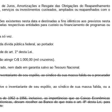
cial de Juros, Amortizações e Resgate das Obrigações do Reaparelhamento
as, serviços ou investimentos custeados, ampliados ou reaparelhados com o
ões existentes nesta data e destinadas a fins idênticos aos previstos nesta
pelas respectivas entidades para custeio ou financiamento de programas ou
a só vez.
 dívida pública federal, ao portador.
e do art. 1º desta Lei.
o atingir Cr$ 1.000,00 (mil cruzeiros).
nhorado, nem dado em garantia salvo ao Tesouro Nacional.
inventariante do seu espólio, ao síndico da sua massa falida ou a procurador
ive o inventariante de seu espólio, ao síndico de sua massa falida, ou a
ios de 1952 a 1956, inclusive, as importâncias que as Caixas Econômicas
técnicas, devam recolher ao Banco de que trata o art. 8º desta Lei, para
is: