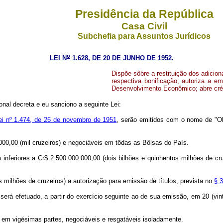
Presidência da República
Casa Civil
Subchefia para Assuntos Jurídicos
o
LEI N
1.628, DE 20 DE JUNHO DE 1952.
Dispõe sôbre a restituição dos adicion
respectiva bonificação; autoriza a e
Desenvolvimento Econômico; abre crédi
nal decreta e eu sanciono a seguinte Lei:
Lei nº 1.474, de 26 de novembro de 1951
, serão emitidos com o nome de "O
.000,00 (mil cruzeiros) e negociáveis em tôdas as Bôlsas do País.
 inferiores a Cr$ 2.500.000.000,00 (dois bilhões e quinhentos milhões de cr
s milhões de cruzeiros) a autorização para emissão de títulos, prevista no
§ 3
rá efetuado, a partir do exercício seguinte ao de sua emissão, em 20 (vint
os em vigésimas partes, negociáveis e resgatáveis isoladamente.