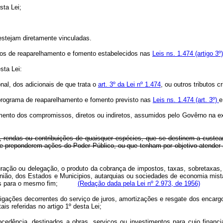
sta Lei;
estejam diretamente vinculadas.
ivos de reaparelhamento e fomento estabelecidos nas
Leis ns. 1.474 (artigo 3º)
sta Lei:
nal, dos adicionais de que trata o
art. 3º da Lei nº 1.474
, ou outros tributos c
o programa de reaparelhamento e fomento previsto nas
Leis ns. 1.474 (art. 3º)
imento dos compromissos, diretos ou indiretos, assumidos pelo Govêrno na ex
as, rendas ou contribuições de quaisquer espécies, que se destinem a cust
 preponderem ações do Poder Público, ou que tenham por objetivo atender a
ração ou delegação, o produto da cobrança de impostos, taxas, sobretaxas, 
ião, dos Estados e Municipios, autarquias ou sociedades de economia mist
umidos para o mesmo fim;
(Redação dada pela Lei nº 2.973, de 1956)
obrigações decorrentes do serviço de juros, amortizações e resgate dos enca
s referidas no artigo 1º desta Lei;
procedência, destinados a obras, serviços ou investimentos para cujo financ