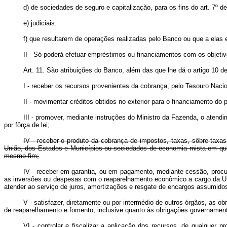
d) de sociedades de seguro e capitalização, para os fins do art. 7º de
e) judiciais:
f) que resultarem de operações realizadas pelo Banco ou que a elas 
II - Só poderá efetuar empréstimos ou financiamentos com os objet
Art. 11. São atribuições do Banco, além das que lhe dá o artigo 10 de
I - receber os recursos provenientes da cobrança, pelo Tesouro Nacio
II - movimentar créditos obtidos no exterior para o financiamento d
III - promover, mediante instruções do Ministro da Fazenda, o atend
por fôrça de lei;
IV - receber o produto da cobrança de impostos, taxas, sôbre-tax
União, dos Estados e Municípios ou sociedades de economia mista em que
mesmo fim;
IV - receber em garantia, ou em pagamento, mediante cessão, procu
as inversões ou despesas com o reaparelhamento econômico a cargo da Un
atender ao serviço de juros, amortizações e resgate de encargos ass
V - satisfazer, diretamente ou por intermédio de outros órgãos, as 
de reaparelhamento e fomento, inclusive quanto às obrigações governamentai
VI - controlar e fiscalizar a aplicação dos recursos, de qualquer 