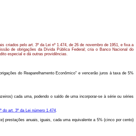
ais criados pelo art. 3º da Lei nº 1.474, de 26 de novembro de 1951, e fixa a
missão de obrigações da Dívida Pública Federal; cria o Banco Nacional do
to especial e dá outras providências.
brigações do Reaparelhamento Econômico" e vencerão juros à taxa de 5%
uzeiros) cada uma, podendo o saldo de uma incorporar-se à série ou séries
º do art. 3º da Lei número 1.474
.
e) prestações anuais, iguais, cada uma equivalente a 5% (cinco por cento)