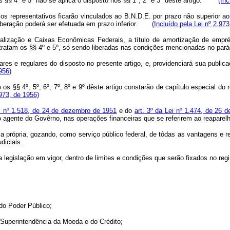
os §§ 4º e 5º não se aplica o disposto nos §§ 1º, 2º e 3º dêste artigo.
(Inc
os representativos ficarão vinculados ao B.N.D.E. por prazo não superior ao 
liberação poderá ser efetuada em prazo inferior.
(Incluído pela Lei nº 2.97
lização e Caixas Econômicas Federais, a título de amortização de emprésti
e tratam os §§ 4º e 5º, só sendo liberadas nas condições mencionadas no p
res e regulares do disposto no presente artigo, e, providenciará sua public
956)
 os §§ 4º, 5º, 6º, 7º, 8º e 9º dêste artigo constarão de capítulo especial d
.973, de 1956)
i nº 1.518, de 24 de dezembro de 1951
e do
art. 3º da Lei nº 1.474, de 26
gente do Govêrno, nas operações financeiras que se referirem ao reaparel
ca própria, gozando, como serviço público federal, de tôdas as vantagens e re
diciais.
 legislação em vigor, dentro de limites e condições que serão fixados no reg
do Poder Público;
 Superintendência da Moeda e do Crédito;