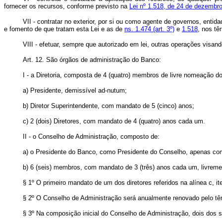
fornecer os recursos, conforme previsto na
Lei nº 1.518, de 24 de dezembr
VII - contratar no exterior, por si ou como agente de governos, ent
e fomento de que tratam esta Lei e as de
ns. 1.474 (art. 3º)
e
1.518
, nos tê
VIII - efetuar, sempre que autorizado em lei, outras operações visa
Art. 12. São órgãos de administração do Banco:
I - a Diretoria, composta de 4 (quatro) membros de livre nomeação d
a) Presidente, demissível ad-nutum;
b) Diretor Superintendente, com mandato de 5 (cinco) anos;
c) 2 (dois) Diretores, com mandato de 4 (quatro) anos cada um.
II - o Conselho de Administração, composto de:
a) o Presidente do Banco, como Presidente do Conselho, apenas com
b) 6 (seis) membros, com mandato de 3 (três) anos cada um, livrem
§ 1º O primeiro mandato de um dos diretores referidos na alínea c, ite
§ 2º O Conselho de Administração será anualmente renovado pelo tê
§ 3º Na composição inicial do Conselho de Administração, dois dos 