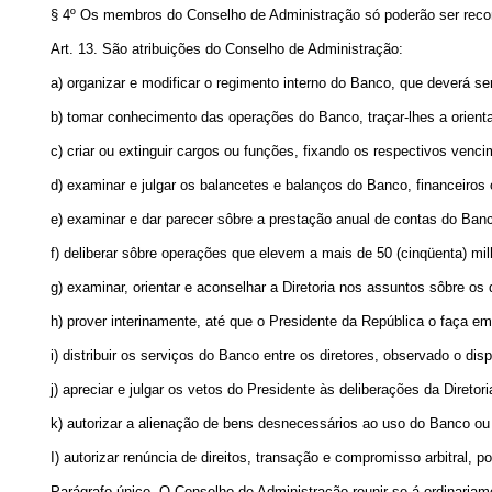
§ 4º Os membros do Conselho de Administração só poderão ser
Art. 13. São atribuições do Conselho de Administração:
a) organizar e modificar o regimento interno do Banco, que deverá se
b) tomar conhecimento das operações do Banco, traçar-lhes a orienta
c) criar ou extinguir cargos ou funções, fixando os respectivos venc
d) examinar e julgar os balancetes e balanços do Banco, financeiros 
e) examinar e dar parecer sôbre a prestação anual de contas do Ban
f) deliberar sôbre operações que elevem a mais de 50 (cinqüenta) mil
g) examinar, orientar e aconselhar a Diretoria nos assuntos sôbre os
h) prover interinamente, até que o Presidente da República o faça em
i) distribuir os serviços do Banco entre os diretores, observado o disp
j) apreciar e julgar os vetos do Presidente às deliberações da Diretori
k) autorizar a alienação de bens desnecessários ao uso do Banco ou 
I) autorizar renúncia de direitos, transação e compromisso arbitral,
Parágrafo único. O Conselho de Administração reunir-se-á ordinari