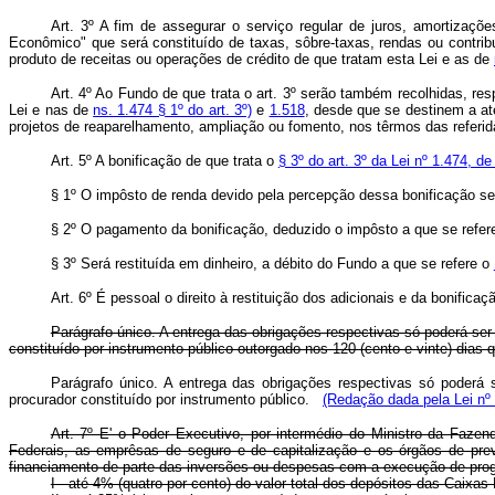
Art. 3º A fim de assegurar o serviço regular de juros, amortizaç
Econômico" que será constituído de taxas, sôbre-taxas, rendas ou contrib
produto de receitas ou operações de crédito de que tratam esta Lei e as de
Art. 4º Ao F
undo de que trata o art. 3º serão também recolhidas, res
Lei e nas de
ns. 1.474 § 1º do art. 3º)
e
1.518
, desde que se destinem a at
projetos de reaparelhamento, ampliação ou fomento, nos têrmos das referid
Art. 5º A bonificação de que trata o
§ 3º do art. 3º da Lei nº 1.474, 
§ 1º O impôsto de renda devido pela percepção dessa bonificação ser
§ 2º O pagamento da bonificação, deduzido o impôsto a que se refere o 
§ 3º Será restituída em dinheiro, a débito do Fundo a que se refere o
Art. 6º É pessoal o direito à restituição dos adicionais e da bonific
Parágrafo único. A entrega das obrigações respectivas só poderá ser 
constituído por instrumento público outorgado nos 120 (cento e vinte) dias
Parágrafo único. A entrega das obrigações respectivas só poderá s
procurador constituído por instrumento público.
(Redação dada pela Lei nº 
Art. 7º E' o Poder Executivo, por intermédio do Ministro da Faze
Federais, as emprêsas de seguro e de capitalização e os órgãos de previ
financiamento de parte das inversões ou despesas com a execução de prog
I - até 4% (quatro por cento) do valor total dos depósitos das Caixa