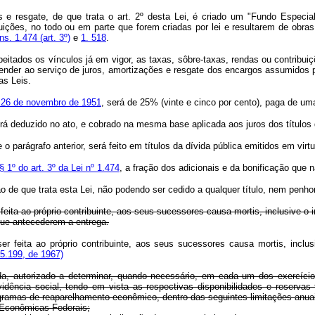
ões e resgate, de que trata o art. 2º desta Lei, é criado um "Fundo Espe
uições, no todo ou em parte que forem criadas por lei e resultarem de obr
ns. 1.474 (art. 3º)
e
1. 518
.
peitados os vínculos já em vigor, as taxas, sôbre-taxas, rendas ou contribuiç
ender ao serviço de juros, amortizações e resgate dos encargos assumidos 
as Leis.
de 26 de novembro de 1951
, será de 25% (vinte e cinco por cento), paga de um
á deduzido no ato, e cobrado na mesma base aplicada aos juros dos títulos da
parágrafo anterior, será feito em títulos da dívida pública emitidos em virtud
§ 1º do art. 3º da Lei nº 1.474
, a fração dos adicionais e da bonificação que nã
ação de que trata esta Lei, não podendo ser cedido a qualquer título, nem pe
feita ao próprio contribuinte, aos seus sucessores causa-mortis, inclusive o 
 que antecederem a entrega.
er feita ao próprio contribuinte, aos seus sucessores causa mortis, inclus
5.199, de 1967)
nda, autorizado a determinar, quando necessário, em cada um dos exercíc
dência social, tendo em vista as respectivas disponibilidades e reservas 
ramas de reaparelhamento econômico, dentro das seguintes limitações anua
s Econômicas Federais;