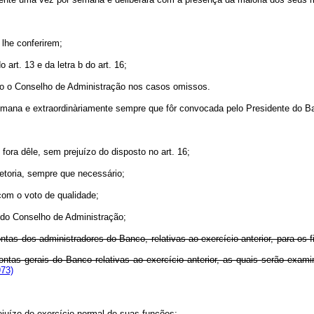
 lhe conferirem;
art. 13 e da letra b do art. 16;
ndo o Conselho de Administração nos casos omissos.
 semana e extraordinàriamente sempre que fôr convocada pelo Presidente do B
ora dêle, sem prejuízo do disposto no art. 16;
etoria, sempre que necessário;
 com o voto de qualidade;
 do Conselho de Administração;
ntas dos administradores do Banco, relativas ao exercício anterior, para os fi
 contas gerais do Banco relativas ao exercício anterior, as quais serão ex
973)
ejuízo do exercício normal de suas funções;