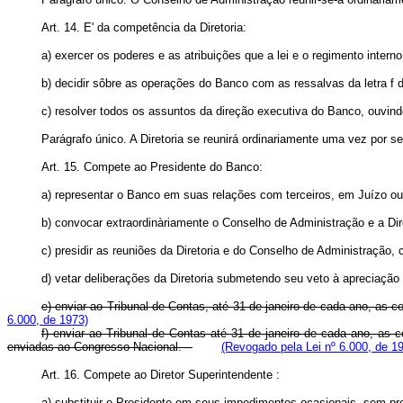
Art. 14. E' da competência da Diretoria:
a) exercer os poderes e as atribuições que a lei e o regimento interno
b) decidir sôbre as operações do Banco com as ressalvas da letra f do 
c) resolver todos os assuntos da direção executiva do Banco, ouvi
Parágrafo único. A Diretoria se reunirá ordinariamente uma vez por
Art. 15. Compete ao Presidente do Banco:
a) representar o Banco em suas relações com terceiros, em Juízo ou f
b) convocar extraordinàriamente o Conselho de Administração e a Dir
c) presidir as reuniões da Diretoria e do Conselho de Administração,
d) vetar deliberações da Diretoria submetendo seu veto à apreciação
e) enviar ao Tribunal de Contas, até 31 de janeiro de cada ano, as co
6.000, de 1973)
f) enviar ao Tribunal de Contas até 31 de janeiro de cada ano, as
enviadas ao Congresso Nacional.
(Revogado pela Lei nº 6.000, de 1
Art. 16. Compete ao Diretor Superintendente :
a) substituir o Presidente em seus impedimentos ocasionais, sem pr