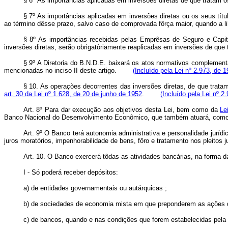
§ 6º Às importâncias aplicadas em inversões diretas de que tratam 
§ 7º As importâncias aplicadas em inversões diretas ou os seus títul
ao término dêsse prazo, salvo caso de comprovada fôrça maior, quando a 
§ 8º As importâncias recebidas pelas Emprêsas de Seguro e Capita
inversões diretas, serão obrigatòriamente reaplicadas em inversões de qu
§ 9º A Diretoria do B.N.D.E. baixará os atos normativos complementa
mencionadas no inciso II deste artigo.
(Incluído pela Lei nº 2.973, de 1
§ 10. As operações decorrentes das inversões diretas, de que tratam
art. 30 da Lei nº 1.628, de 20 de junho de 1952
.
(Incluído pela Lei nº 2
Art. 8º Para dar execução aos objetivos desta Lei, bem como da
Le
Banco Nacional do Desenvolvimento Econômico, que também atuará, como a
Art. 9º O Banco terá autonomia administrativa e personalidade jurídi
juros moratórios, impenhorabilidade de bens, fôro e tratamento nos pleitos ju
Art. 10. O Banco exercerá tôdas as atividades bancárias, na forma da
I - Só poderá receber depósitos:
a) de entidades governamentais ou autárquicas ;
b) de sociedades de economia mista em que preponderem as ações 
c) de bancos, quando e nas condições que forem estabelecidas pela