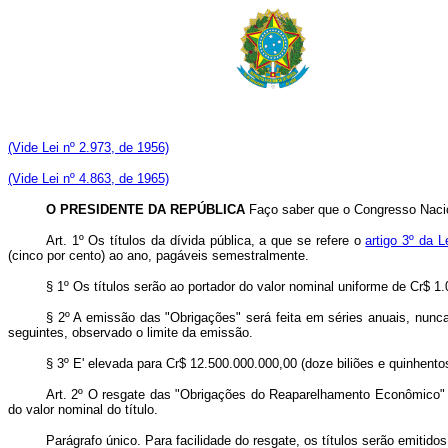
(Vide Lei nº 2.973, de 1956)
(Vide Lei nº 4.863, de 1965)
O PRESIDENTE DA REPÚBLICA
Faço saber que o Congresso Nacio
Art. 1º Os títulos da dívida pública, a que se refere o
artigo 3º da 
(cinco por cento) ao ano, pagáveis semestralmente.
§ 1º Os títulos serão ao portador do valor nominal uniforme de Cr$ 1
§ 2º A emissão das "Obrigações" será feita em séries anuais, nunca
seguintes, observado o limite da emissão.
§ 3º E' elevada para Cr$ 12.500.000.000,00 (doze biliões e quinhento
Art. 2º O resgate das "Obrigações do Reaparelhamento Econômico" se
do valor nominal do título.
Parágrafo único. Para facilidade do resgate, os títulos serão emitid