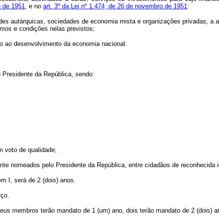
o de 1951
, e no
art. 3º da Lei nº 1.474, de 26 de novembro de 1951
:
idades autárquicas, sociedades de economia mista e organizações privadas, a
rmos e condições nelas previstos;
ndo ao desenvolvimento da economia nacional.
o Presidente da República, sendo:
 voto de qualidade;
ente nomeados pelo Presidente da República, entre cidadãos de reconhecida
m I, será de 2 (dois) anos.
rço.
seus membros terão mandato de 1 (um) ano, dois terão mandato de 2 (dois) an