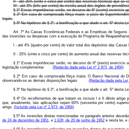
II - até 25% (vinte e cinco por cento) das reservas técnicas que as 
III - até 3% (três por cento) da receita anual dos órgãos de previdênc
§ 1º Essas importâncias serão, no decurso do 6º (sexto) exercício a
§ 2º Em caso de comprovada fôrça maior, a juízo da Superintendênci
legais.
§ 3º Na hipótese do § 2º, a bonificação a que alude o art. 5º desta L
Art. 7º As Caixas Econômicas Federais e as Emprêsas de Seguros e C
das inversões ou despesas com a execução do Programa de Reaparelham
I - até 4% (quatro por cento) do valor total dos depósitos das Cai
II - 25% (vinte e cinco por cento) do aumento anual das reservas 
§ 1º Essas importâncias serão, no decurso do 6º (sexto) exercício a
legislação complementar.
(Redação dada pela Lei nº 2.973, de 1956)
§ 2º Em caso de comprovada fôrça maior, O Banco Nacional do Dese
observando-se as demais disposições legais.
(Redação dada pela Lei 
§ 3º Na hipótese do § 2º, a bonificação a que alude o art. 5º dest
§ 4º Os recolhimentos de que tratam os incisos I e II dêste artigo
que, anualmente, tais aplicações sejam 60% (sessenta por cento) superio
artigo.
(Incluído pela Lei nº 2.973, de 1956)
§ 5º As inversões diretas mencionadas no parágrafo anterior dever
de 24 de dezembro de 1951
, e
1.628, de 20 de junho de 1952
e nesta lei, 