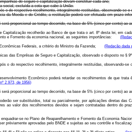
companhias de seguro e capitalização devam constituir cada ano;
ia social, excluída a cota que cabe à União.
pós o do respectivo recolhimento, integralmente restituídas, observando-se o
a da Moeda e do Crédito, a restituição poderá ser efetuada em prazo infer
ei será proporcional ao tempo decorrido, na base de 5% (cinco por cento) ao a
apitalização recolherão ao Banco de que trata o art. 8º desta lei, em cada
ento e Fomento da economia nacional, as seguintes importâncias:
(Redaç
xas Econômicas Federais, a critério do Ministro da Fazenda;
(Redação dada p
técnicas das Emprêsas de Seguro e Capitalização, observado o disposto no
pós o do respectivo recolhimento, integralmente restituídas, observando-se
nvolvimento Econômico poderá retardar os recolhimentos de que trata êste 
nº 2.973, de 1956)
a Lei será proporcional ao tempo decorrido, na base de 5% (cinco por cento)
 poderão ser substituídos, total ou parcialmente, por aplicações diretas d
res ao valor dos recolhimentos devidos e sejam contratadas dentro do pra
ão enquadrar-se no Plano de Reaparelhamento e Fomento da Economia Nacion
e ser prèviamente aprovadas pelo BNDE e sujeitas ao seu contrôle e fisca