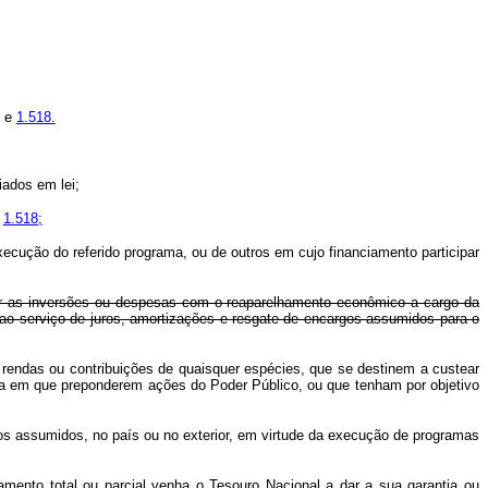
e
1.518.
riados em lei;
e
1.518;
ecução do referido programa, ou de outros em cujo financiamento participar
ear as inversões ou despesas com o reaparelhamento econômico a cargo da
o serviço de juros, amortizações e resgate de encargos assumidos para o
rendas ou contribuições de quaisquer espécies, que se destinem a custear
a em que preponderem ações do Poder Público, ou que tenham por objetivo
rgos assumidos, no país ou no exterior, em virtude da execução de programas
iamento total ou parcial venha o Tesouro Nacional a dar a sua garantia ou