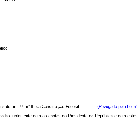
anco.
ns do art. 77, nº II, da Constituição Federal;
(Revogado pela Lei nº
aminadas juntamente com as contas do Presidente da República e com estas