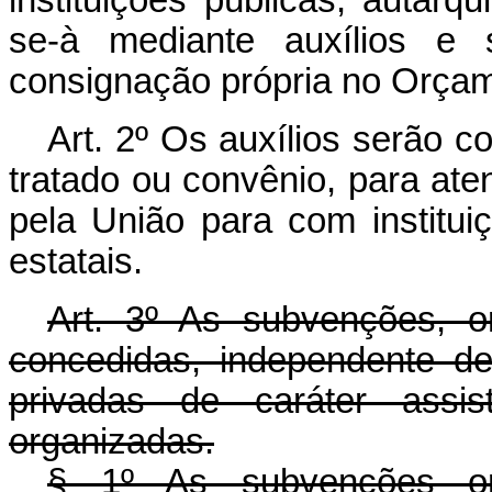
se-à mediante auxílios e
consignação própria no Orçam
Art. 2º Os auxílios serão c
tratado ou convênio, para at
pela União para com institui
estatais.
Art. 3º As subvenções, or
concedidas, independente de 
privadas de caráter assist
organizadas.
§ 1º As subvenções ord