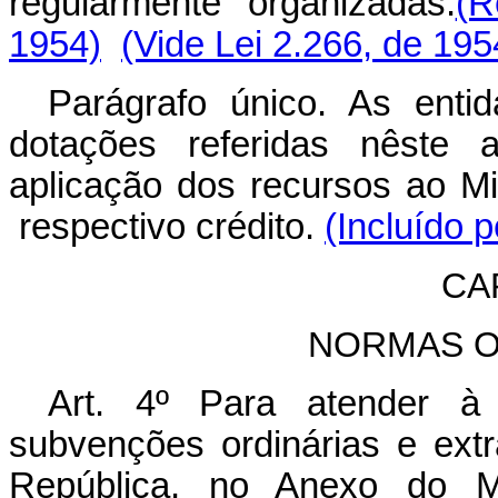
regularmente organizadas.
(R
1954)
(Vide Lei 2.266, de 195
Parágrafo único. As enti
dotações referidas nêste a
aplicação dos recursos ao Mi
respectivo crédito.
(Incluído 
CAP
NORMAS O
Art. 4º Para atender 
subvenções ordinárias e ext
República, no Anexo do M