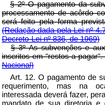
§ 2º O pagamento da subve
processamento de acôrdo com
será feito pela forma pr
(Redação dada pela Lei nº 4.
Decreto-Lei nº 836, de 1969)
§ 3º As subvenções e auxí
inscritos em "restos a pa
Nacional)
Art. 12. O pagamento de s
requerimento, mas na oc
interessada deverá fazer, per
mandato de sua diretoria e