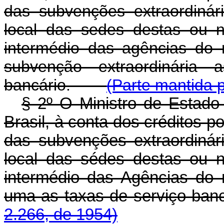
das subvenções extraordinári
local das sedes destas ou n
intermédio das agências do 
subvenção extraordinária 
bancário.
(Parte mantida 
§ 2º O Ministro de Estado
Brasil, à conta dos créditos 
das subvenções extraordinári
local das sédes destas ou n
intermédio das Agências do 
uma as taxas de serviço
2.266, de 1954)