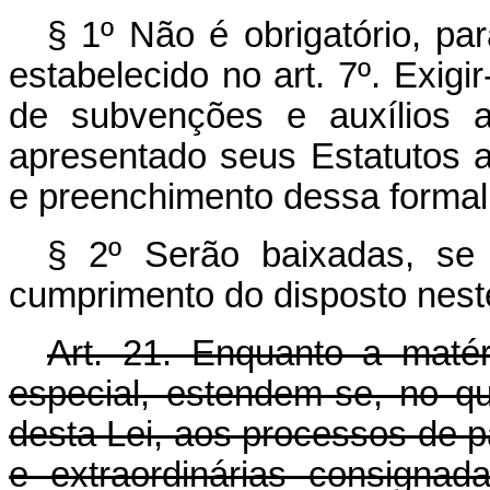
§ 1º Não é obrigatório, par
estabelecido no art. 7º. Exigi
de subvenções e auxílios 
apresentado seus Estatutos 
e preenchimento dessa formal
§ 2º Serão baixadas, se 
cumprimento do disposto neste
Art. 21. Enquanto a matér
especial, estendem-se, no qu
desta Lei, aos processos de 
e extraordinárias consigna