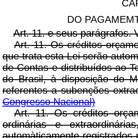
CA
DO PAGAMEM
Art. 11. e seus parágrafos. 
Art. 11. Os créditos orçam
que trata esta Lei serão autom
de Contas e distribuídos ao 
do Brasil, à disposição do 
referentes a subenções ex
Congresso Nacional)
Art. 11. Os créditos orça
ordinárias e extraordinári
automàticamente registrados 