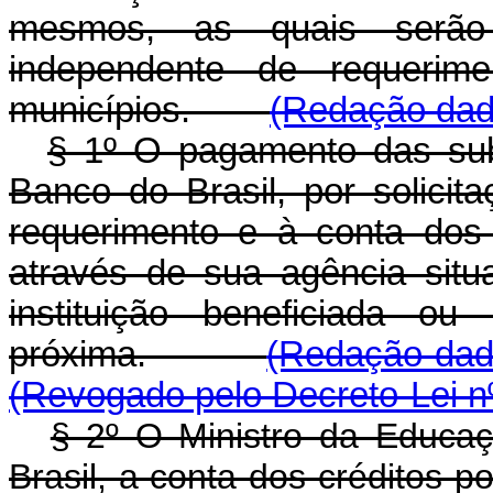
mesmos, as quais serão
independente de requerime
municípios.
(Redação dada
§ 1º O pagamento das subv
Banco do Brasil, por solicit
requerimento e à conta dos 
através de sua agência situ
instituição beneficiada o
próxima.
(Redação dada
(Revogado pelo Decreto-Lei n
§ 2º O Ministro da Educaç
Brasil, a conta dos créditos 