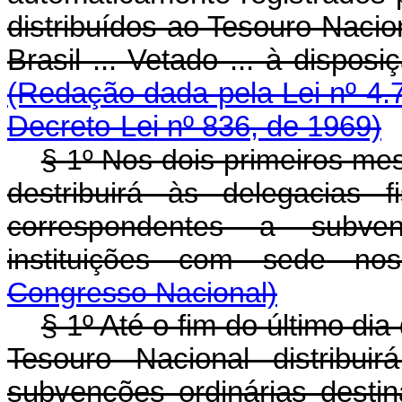
distribuídos ao Tesouro Nacio
Brasil ... Vetado ... à dis
(Redação dada pela Lei nº 4.
Decreto-Lei nº 836, de 1969)
§ 1º Nos dois primeiros me
destribuirá às delegacias 
correspondentes a subven
instituições com sede 
Congresso Nacional)
§ 1º Até o fim do último di
Tesouro Nacional distribui
subvenções ordinárias desti