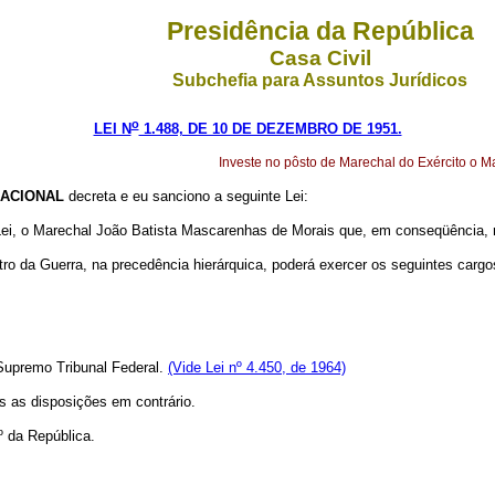
Presidência da República
Casa Civil
Subchefia para Assuntos Jurídicos
o
LEI N
1.488, DE 10 DE DEZEMBRO DE 1951.
Investe no pôsto de Marechal do Exército o 
ACIONAL
decreta e eu sanciono a seguinte Lei:
 Lei, o Marechal João Batista Mascarenhas de Morais que, em conseqüência, r
tro da Guerra, na precedência hierárquica, poderá exercer os seguintes cargo
 Supremo Tribunal Federal.
(Vide Lei nº 4.450, de 1964)
as as disposições em contrário.
º da República.