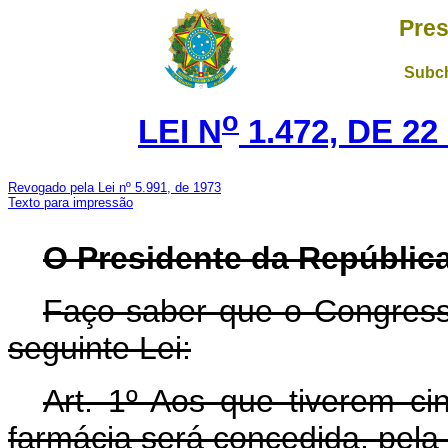
Pres
Subch
o
LEI N
1.472, DE 2
Revogado pela Lei nº 5.991, de 1973
Texto para impressão
O Presidente da República
Faço saber que o Congress
seguinte Lei:
Art. 1º Aos que tiverem c
farmácia será concedida, pela