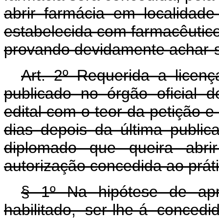
abrir farmácia em localida
estabelecida com farmacêutic
provando devidamente achar-se
Art. 2º Requerida a licenç
publicado no órgão oficial d
edital com o teor da petição 
dias depois da última public
diplomado que queira abrir
autorização concedida ao práti
§ 1º Na hipótese de apre
habilitado, ser-lhe-á conce