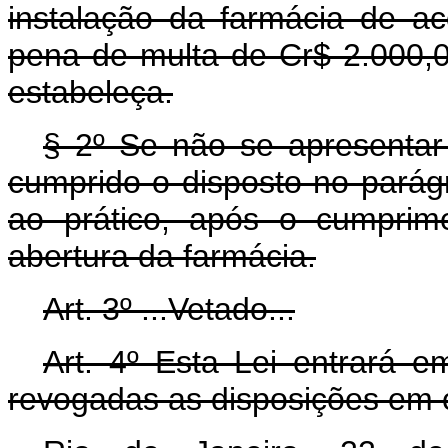
instalação da farmácia de a
pena de multa de Cr$ 2.000,00
estabeleça.
§ 2º Se não se apresentar
cumprido o disposto no parágr
ao prático, após o cumprim
abertura da farmácia.
Art. 3º ...Vetado...
Art. 4º Esta Lei entrará e
revogadas as disposições em c