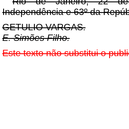
Rio de Janeiro, 22 d
Independência e 63º da Repúb
GETULIO VARGAS.
E. Simões Filho.
Este texto não substitui o pu