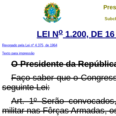
Pres
Subch
o
LEI N
1.200, DE 1
Revogado pela Lei nº 4.375, de 1964
Texto para impressão
O Presidente da Repúblic
Faço saber que o Congress
seguinte Lei:
Art.
1º Serão convocados, 
militar nas Fôrças Armadas, os