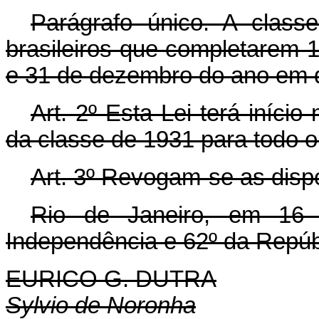
Parágrafo único. A class
brasileiros que completarem 1
e 31 de dezembro do ano em q
Art.
2º Esta Lei terá iníci
da classe de 1931 para todo o 
Art.
3º Revogam-se as dispo
Rio de Janeiro, em 16
Independência e 62º da Repúb
EURICO G. DUTRA
Sylvio de Noronha