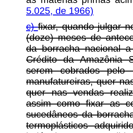
5.025, de 1966)
c)
fixar, quando julgar
(doze) meses de antec
da borracha nacional 
Crédito da Amazônia S
serem cobrados pelo r
manufatureiras, quer n
quer nas vendas realiz
assim como fixar as c
sucedâneos da borracha
termoplásticos adquir