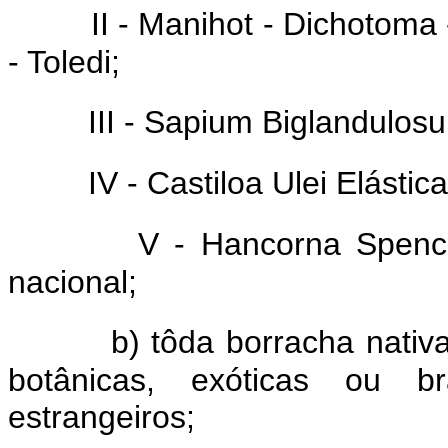
II - Manihot - Dichotoma 
- Toledi;
III - Sapium Biglandulos
IV - Castiloa Ulei Elástica
V - Hancorna Spencio
nacional;
b) tôda borracha nativ
botânicas, exóticas ou br
estrangeiros;