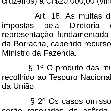
cruzeiros) a Cr$20.000,00 (vint
Art. 18. As multas d
impostas pela Diretoria
representação fundamentada
da Borracha, cabendo recurso,
Ministro da Fazenda.
§ 1º O produto das mu
recolhido ao Tesouro Naciona
da União.
§ 2º Os casos omiss
serão resolvidos de acôrdo