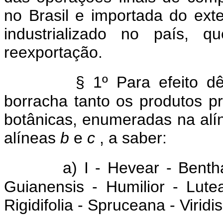
no Brasil e importada do exte
industrializado no país, 
reexportação.
§ 1º Para efeito d
borracha tanto os produtos p
botânicas, enumeradas na al
alíneas
b
e
c
, a saber:
a) I - Hevear - Bent
Guianensis - Humilior - Lute
Rigidifolia - Spruceana - Viridis