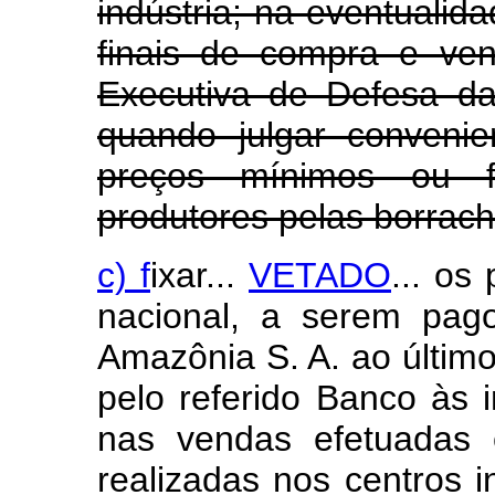
indústria; na eventualid
finais de compra e ve
Executiva de Defesa da
quando julgar convenie
preços mínimos ou 
produtores pelas borrac
c) f
ixar...
VETADO
... os
nacional, a serem pag
Amazônia S. A. ao últim
pelo referido Banco às i
nas vendas efetuadas
realizadas nos centros i