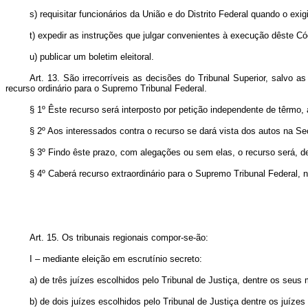
s) requisitar funcionários da União e do Distrito Federal quando o exi
t) expedir as instruções que julgar convenientes à execução dêste Có
u) publicar um boletim eleitoral.
Art. 13. São irrecorríveis as decisões do Tribunal Superior, salvo 
recurso ordinário para o Supremo Tribunal Federal.
§ 1º Êste recurso será interposto por petição independente de têrm
§ 2º Aos interessados contra o recurso se dará vista dos autos na Se
§ 3º Findo êste prazo, com alegações ou sem elas, o recurso será, d
§ 4º Caberá recurso extraordinário para o Supremo Tribunal Federal, no
Art. 15. Os tribunais regionais compor-se-ão:
I – mediante eleição em escrutínio secreto:
a) de três juízes escolhidos pelo Tribunal de Justiça, dentre os seu
b) de dois juízes escolhidos pelo Tribunal de Justiça dentre os juízes 