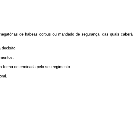
s denegatórias de habeas corpus ou mandado de segurança, das quais caberá
a decisão.
umentos.
na forma determinada pelo seu regimento.
oral.