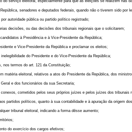
 do serviço eleitoral, especialmente para que as eleições se realizem nas d
 República, senadores e deputados federais, quando não o tiverem sido por le
 por autoridade pública ou partido político registrado;
prias decisões, ou das decisões dos tribunais regionais que o solicitarem;
de candidatos à Presidência e à Vice-Presidente da República;
Presidente e Vice-Presidente da República e proclamar os eleitos;
 inelegibilidade do Presidente e do Vice-Presidente da República;
s, nos termos do art. 121 da Constituição;
 matéria eleitoral, relativos a atos do Presidente da República, dos ministro
Geral e dos funcionários da sua Secretaria;
 conexos, cometidos pelos seus próprios juízes e pelos juízes dos tribunais r
aos partidos políticos, quanto à sua contabilidade e à apuração da origem do
lquer tribunal eleitoral, indicando a forma dêsse aumento;
ritórios;
nto do exercício dos cargos efetivos;