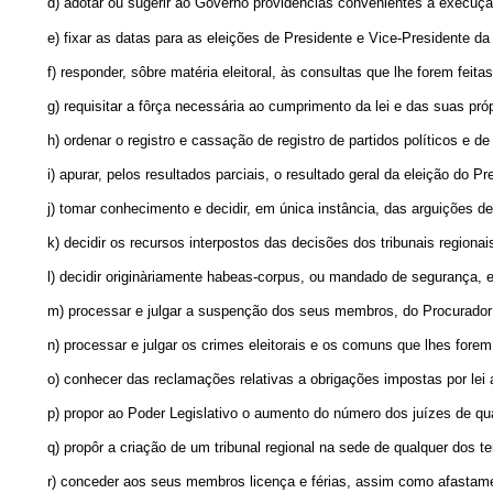
d)
adotar ou sugerir ao Govêrno providências convenientes à execução
e) fixar as datas para as eleições de Presidente e Vice-Presidente da
f) responder, sôbre matéria eleitoral, às consultas que lhe forem feitas
g) requisitar a fôrça necessária ao cumprimento da lei e das suas pró
h) ordenar o registro e cassação de registro de partidos políticos e 
i) apurar, pelos resultados parciais, o resultado geral da eleição do 
j) tomar conhecimento e decidir, em única instância, das arguições de
k) decidir os recursos interpostos das decisões dos tribunais regionai
l) decidir originàriamente habeas-corpus, ou mandado de segurança, em
m) processar e julgar a suspenção dos seus membros, do Procurador 
n) processar e julgar os crimes eleitorais e os comuns que lhes forem
o) conhecer das reclamações relativas a obrigações impostas por lei 
p) propor ao Poder Legislativo o aumento do número dos juízes de qua
q) propôr a criação de um tribunal regional na sede de qualquer dos ter
r) conceder aos seus membros licença e férias, assim como afastame