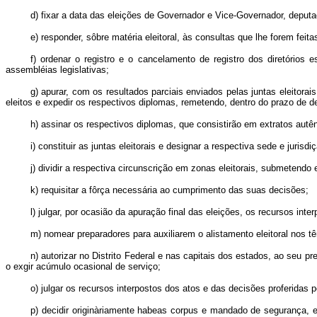
d) fixar a data das eleições de Governador e Vice-Governador, deputad
e) responder, sôbre matéria eleitoral, às consultas que lhe forem feitas
f) ordenar o registro e o cancelamento de registro dos diretório
assembléias legislativas;
g) apurar, com os resultados parciais enviados pelas juntas eleitor
eleitos e expedir os respectivos diplomas, remetendo, dentro do prazo de d
h) assinar os respectivos diplomas, que consistirão em extratos autên
i) constituir as juntas eleitorais e designar a respectiva sede e jurisdi
j) dividir a respectiva circunscrição em zonas eleitorais, submetendo
k) requisitar a fôrça necessária ao cumprimento das suas decisões;
l) julgar, por ocasião da apuração final das eleições, os recursos int
m) nomear preparadores para auxiliarem o alistamento eleitoral nos t
n) autorizar no Distrito Federal e nas capitais dos estados, ao seu pre
o exgir acúmulo ocasional de serviço;
o) julgar os recursos interpostos dos atos e das decisões proferidas pe
p) decidir originàriamente habeas corpus e mandado de segurança, em