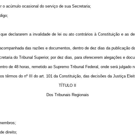
gir o acúmulo ocasional do serviço de sua Secretaria;
digo;
as que declararem a invalidade de lei ou ato contrários à Constituição e a
o, acompanhada das razões e documentos, dentro de dez dias da publicação d
cretaria do Tribunal Superior, por dez dias, para oferecerem alegações e doc
entro de 48 horas, remetido ao Supremo Tribunal Federal, onde será julgado 
s têrmos do nº III do art. 101 da Constituição, das decisões da Justiça Eleit
TÍTULO II
Dos Tribunais Regionais
s membros;
de direito;