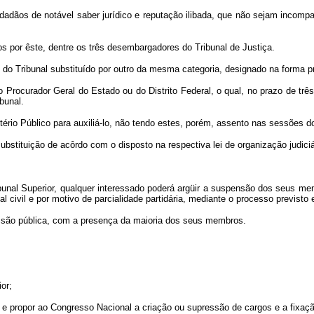
idadãos de notável saber jurídico e reputação ilibada, que não sejam incom
tos por êste, dentre os três desembargadores do Tribunal de Justiça.
o Tribunal substituído por outro da mesma categoria, designado na forma pr
o Procurador Geral do Estado ou do Distrito Federal, o qual, no prazo de tr
bunal.
rio Público para auxiliá-lo, não tendo estes, porém, assento nas sessões do
ubstituição de acôrdo com o disposto na respectiva lei de organização judici
ribunal Superior, qualquer interessado poderá argüir a suspensão dos seus me
al civil e por motivo de parcialidade partidária, mediante o processo previsto
sessão pública, com a presença da maioria dos seus membros.
or;
i, e propor ao Congresso Nacional a criação ou supressão de cargos e a fixa