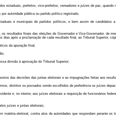
os estaduais, prefeitos, vice-prefeitos, vereadores e juízes de paz, quando 
 por autoridade pública ou partido político registrado;
s estaduais e municipais de partidos políticos, e bem assim de candidato
ais, os resultados finais das eleições de Governador e Vice-Governador, de 
ez dias após a proclamação de cada resultado final, ao Tribunal Superior, cóp
ticos da apuração final;
ção;
 essa divisão à aprovação do Tribunal Superior;
erpostos das decisões das juntas eleitorais e as impugnações feitas aos resul
êrmos, distritos ou povoados sendo escolhidos de preferência os juízes depa
sidente e, no interior, aos juízes eleitorais a requisição de funcionários fede
los juízes e juntas eleitorais;
 matéria eleitoral, contra atos de autoridades que respondam perante os tr