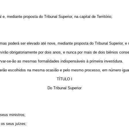
 e, mediante proposta do Tribunal Superior, na capital de Território;
, mas poderá ser elevado até nove, mediante proposta do Tribunal Superior, e 
servirão obrigatoriamente por dois anos, e nunca por mais de dois biênios cons
var-se-ão as mesmas formalidades indispensáveis à primeira investidura.
s serão escolhidos na mesma ocasião e pelo mesmo processo, em número igual
TÍTULO I
Do Tribunal Superior
 seus ministros;
 os seus juízes;