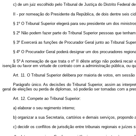
c)
de um juiz escolhido pelo Tribunal de Justiça do Distrito Federal 
II - por nomeação do Presidente da República, de dois dentre seis c
§ 1º O Tribunal Superior elegerá para seu presidente um dos ministro
§ 2º Não podem fazer parte do Tribunal Superior pessoas que tenham en
§ 3º Exercerá as funções de Procurador Geral junto ao Tribunal Super
§ 4º O Procurador Geral poderá designar um dos procuradores regionais
§ 5º A nomeação de que trata o nº II dêste artigo não poderá recair
isenção ou favor em virtude de contrato com a administração pública, ou que
Art. 11. O Tribunal Superior delibera por maioria de votos, em sess
Parágrafo único. As decisões do Tribunal Superior, assim as interpr
geral de eleições ou perda de diplomas, só poderão ser tomadas com a pre
Art. 12. Compete ao Tribunal Superior:
a) elaborar o seu regimento interno;
b) organizar a sua Secretaria, cartórios e demais serviços, propondo
c) decidir os conflitos de jurisdição entre tribunais regionais e juízes