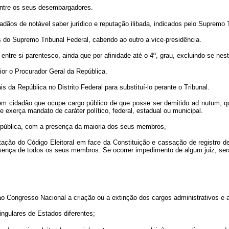
dentre os seus desembargadores.
idadãos de notável saber jurídico e reputação ilibada, indicados pelo Supr
s do Supremo Tribunal Federal, cabendo ao outro a vice-presidência.
tre si parentesco, ainda que por afinidade até o 4º, grau, excluindo-se neste
ior o Procurador Geral da República.
 da República no Distrito Federal para substituí-lo perante o Tribunal.
 em cidadão que ocupe cargo público de que posse ser demitido ad nutum, que 
 exerça mandato de caráter político, federal, estadual ou municipal.
ão pública, com a presença da maioria dos seus membros,
etação do Código Eleitoral em face da Constituição e cassação de registro 
sença de todos os seus membros. Se ocorrer impedimento de algum juiz, será
 ao Congresso Nacional a criação ou a extinção dos cargos administrativos e 
 singulares de Estados diferentes;