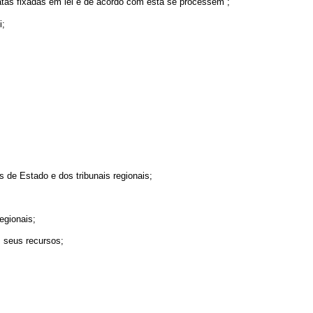
atas fixadas em lei e de acôrdo com esta se processem ;
i;
s de Estado e dos tribunais regionais;
egionais;
s seus recursos;