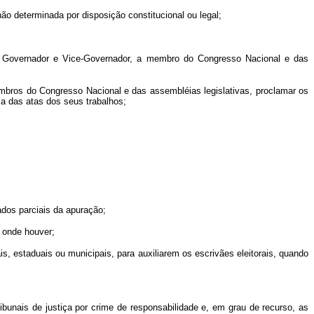
não determinada por disposição constitucional ou legal;
s a Governador e Vice-Governador, a mem
bro do Congresso Nacional e das
membros do Congresso Nacional e das assembléias legislativas, proclamar os
ia das atas dos seus trabalhos;
tados parciais da apuração;
z onde houver;
rais, estaduais ou municipais, para auxiliarem os escrivães eleitorais, quando
ibunais de justiça por crime de
responsabilidade e, em grau de recurso, as