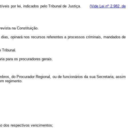
patíveis por lei, indicados pelo Tribunal de Justiça.
(Vide Lei nº 2.982, de
evista na Constituição.
ês dias, opinará nos recursos referentes a processos criminais, mandados de
 Tribunal.
ária para os procurado
res gerais.
mbros, do Procurador Regional, ou de funcionários da sua Secretaria, assim
 em regimento.
ção dos respectivos vencimentos;