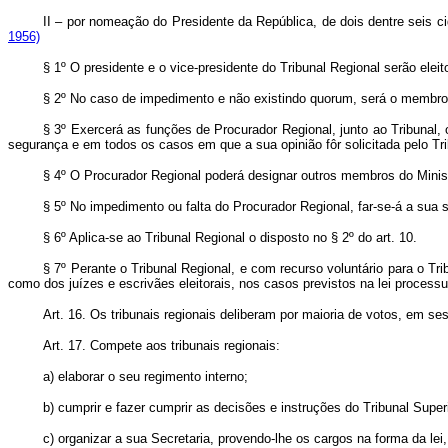
II – por nomeação do Presidente da República, de dois dentre seis c
1956)
§ 1º O presidente e o vice-presidente do Tribunal Regional serão elei
§ 2º No caso de impedimento e não existindo quorum, será o membro d
§ 3º Exercerá as funções de Procurador Regional, junto ao Tribunal, 
segurança e em todos os casos em que a sua opinião fôr solicitada pelo Tri
§ 4º O Procurador Regional poderá designar outros membros do Ministé
§ 5º No impedimento ou falta do Procurador Regional, far-se-á a sua s
§ 6º Aplica-se ao Tribunal Regional o disposto no § 2º do art. 10.
§ 7º Perante o Tribunal Regional, e com recurso voluntário para o T
como dos juízes e escrivães eleitorais, nos casos previstos na lei processu
Art. 16. Os tribunais regionais deliberam por maioria de votos, em 
Art. 17. Compete aos tribunais regionais:
a) elaborar o seu regimento interno;
b) cumprir e fazer cumprir as decisões e instruções do Tribunal Superi
c) organizar a sua Secretaria, provendo-lhe os cargos na forma da le