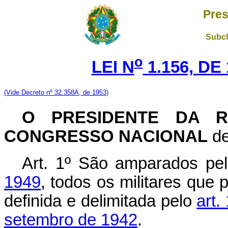
Pres
Subch
o
LEI N
1.156, DE
(Vide Decreto nº 32.358A, de 1953)
O PRESIDENTE DA R
CONGRESSO NACIONAL
de
Art. 1º São amparados pe
1949
, todos os militares que
definida e delimitada pelo
art.
setembro de 1942
.