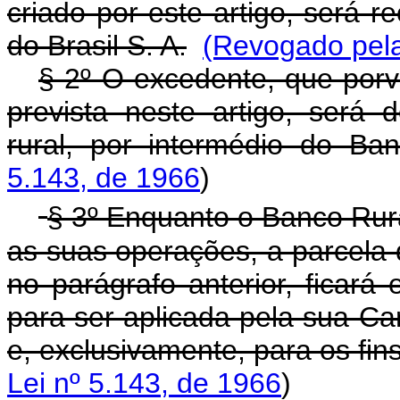
criado por este artigo, será 
do Brasil S. A.
(Revogado pela
§ 2º O excedente, que porv
prevista neste artigo, será
rural, por intermédio do Ban
5.143, de 1966
)
§ 3º Enquanto o Banco Rural
as suas operações, a parcela 
no parágrafo anterior, ficará
para ser aplicada pela sua Cart
e, exclusivamente, para os fin
Lei nº 5.143, de 1966
)