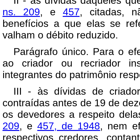
II - às dívidas daqueles qu
ns. 209
, e
457
, citadas, 
benefícios a que elas se re
valham o débito reduzido.
Parágrafo único. Para o ef
ao criador ou recriador in
integrantes do patrimônio res
III - às dívidas de criad
contraídas antes de 19 de d
os devedores a respeito dela
209
, e
457, de 1948
, nem e
respectivos credores, conta