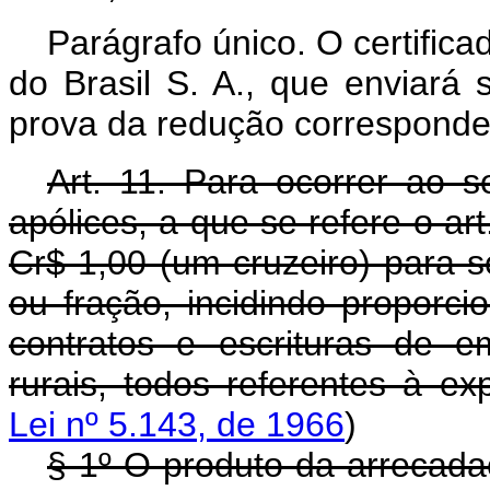
Parágrafo único. O certifica
do Brasil S. A., que enviará
prova da redução corresponde
Art. 11. Para ocorrer ao s
apólices, a que se refere o art
Cr$ 1,00 (um cruzeiro) para s
ou fração, incidindo proporci
contratos e escrituras de 
rurais, todos referentes à ex
Lei nº 5.143, de 1966
)
§ 1º O produto da arrecada