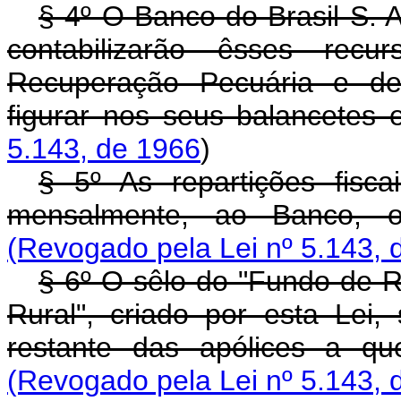
§ 4º O Banco do Brasil S. A
contabilizarão êsses rec
Recuperação Pecuária e de
figurar nos seus balancetes 
5.143, de 1966
)
§ 5º As repartições fisca
mensalmente, ao Banco, 
(Revogado pela Lei nº 5.143, 
§ 6º O sêlo do "Fundo de 
Rural", criado por esta Lei,
restante das apólices a qu
(Revogado pela Lei nº 5.143, 