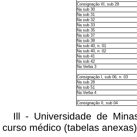
Consignação III, sub 29
Na sub 30
Na sub 31
Na sub 32
Na sub 33
Na sub 35
Na sub 37
Na sub 38
Na sub 40, n. 01
Na sub 40, n. 02
Na sub 41
Na sub 42
Na Verba 3
Consignação I, sub 06, n. 03
Na sub 28
Na sub 51
Na Verba 4
Consignação II, sub 04
Ill - Universidade de Min
curso médico (tabelas anexas)