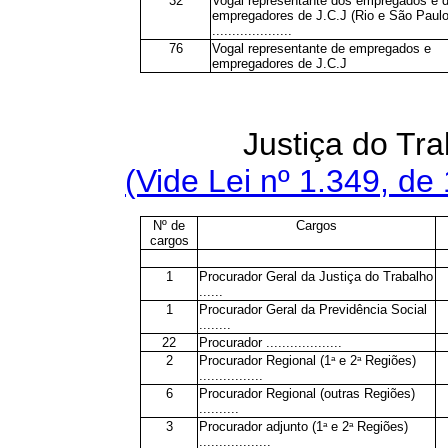
32
Vogal representante dos empregados e 
empregadores de J.C.J (Rio e São Paulo
....................
76
Vogal representante de empregados e
empregadores de J.C.J
Justiça do Tra
(Vide Lei nº 1.349, de
Nº de
Cargos
cargos
1
Procurador Geral da Justiça do Trabalho
......
1
Procurador Geral da Previdência Social
........
22
Procurador ...................
2
a
a
Procurador Regional (1
e 2
Regiões)
................
6
Procurador Regional (outras Regiões)
..........
3
a
a
Procurador adjunto (1
e 2
Regiões)
..................