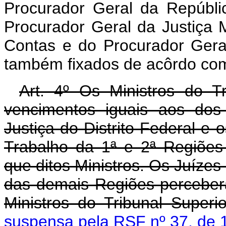
Procurador Geral da Repúbli
Procurador Geral da Justiça M
Contas e do Procurador Geral
também fixados de acôrdo com
Art. 4º Os Ministros do T
vencimentos iguais aos dos
Justiça do Distrito Federal e 
Trabalho da 1ª e 2ª Regiões
que ditos Ministros. Os Juízes
das demais Regiões perceber
Ministros do Tribunal Superi
suspensa pela RSF nº 37, de 