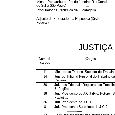
Minas, Pernambuco, Rio de Janeiro, Rio Grande
do Sul e São Paulo) .....................
a
Procurador da República de 3
categoria
......................
Adjunto de Procurador da República (Distrito
Federal)
JUSTIÇA
Núm. de
Cargos
cargos
11
Ministro do Tribunal Superior do Trabalho .
14
Juiz do Tribunal Regional do Trabalho da
Regiões ...........................
30
Juiz dos Tribunais Regionais do Trabalh
a
8
Regiões .....................
18
Juiz-Presidente de J.C.J (Rio, Neterói, 
Paulo) ...
36
Juiz-Presidente de J.C.J.....
8
Juiz-Presidente Substituto de J.C.J
...........................