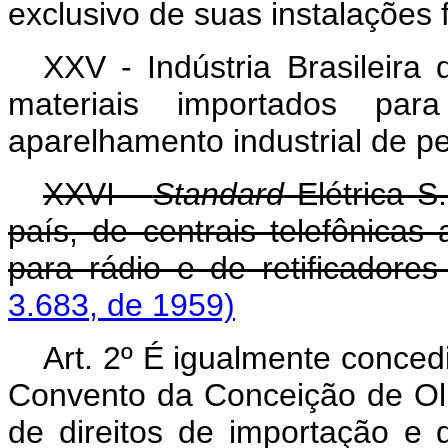
exclusivo de suas instalações f
XXV - Indústria Brasileira 
materiais importados pa
aparelhamento industrial de p
XXVI -
Standard
Elétrica S.
país, de centrais telefônicas 
para rádio e de retificadore
3.683, de 1959)
Art. 2º É igualmente conced
Convento da Conceição de Ol
de direitos de importação e