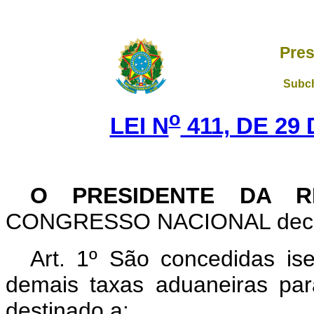
Pres
Subch
o
LEI N
411, DE 29
O PRESIDENTE DA R
CONGRESSO NACIONAL decreta
Art. 1º São concedidas is
demais taxas aduaneiras par
destinado a: