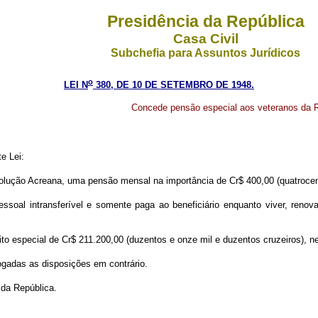
Presidência da República
Casa Civil
Subchefia para Assuntos Jurídicos
o
LEI N
380, DE 10 DE SETEMBRO DE 1948.
Concede pensão especial aos veteranos da 
e Lei:
evolução Acreana, uma pensão mensal na importância de Cr$ 400,00 (quatrocen
pessoal intransferível e somente paga ao beneficiário enquanto viver, ren
édito especial de Cr$ 211.200,00 (duzentos e onze mil e duzentos cruzeiros), 
vogadas as disposições em contrário.
 da República.