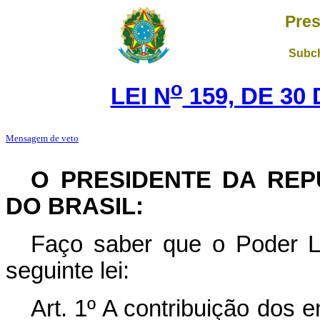
Pres
Subch
o
LEI N
159, DE 30
Mensagem de veto
O PRESIDENTE DA REP
DO BRASIL:
Faço saber que o Poder Le
seguinte lei:
Art. 1º A contribuição dos