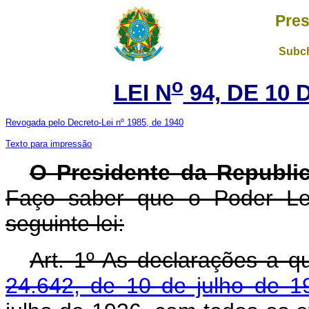
Pres
Subch
o
LEI N
94, DE 10
Revogada pelo Decreto-Lei nº 1985, de 1940
Texto para impressão
O Presidente da Republi
Faço saber que o Poder Leg
seguinte lei:
Art. 1º As declarações a q
24.642, de 10 de julho de 1