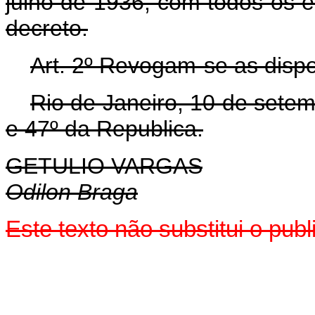
julho de 1936, com todos os 
decreto.
Art. 2º Revogam-se as dispo
Rio de Janeiro, 10 de sete
e 47º da Republica.
GETULIO VARGAS
Odilon Braga
Este texto não substitui o pu