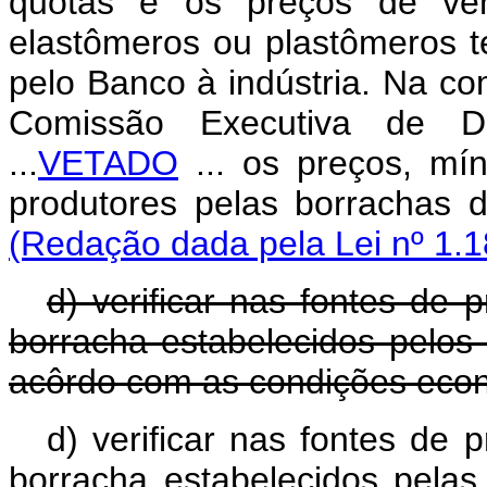
quotas e os preços de ve
elastômeros ou plastômeros t
pelo Banco à indústria. Na co
Comissão Executiva de De
...
VETADO
... os preços, mí
produtores pelas borrachas d
(Redação dada pela Lei nº 1.1
d) verificar nas fontes de 
borracha estabelecidos pelos 
acôrdo com as condições econ
d) verificar nas fontes de 
borracha estabelecidos pelas