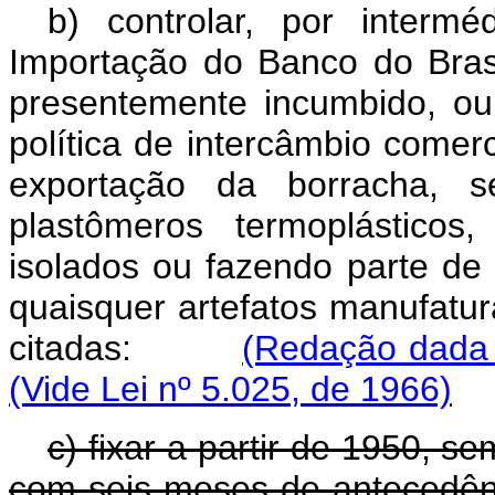
b) controlar, por interm
Importação do Banco do Brasi
presentemente incumbido, ou
política de intercâmbio comerc
exportação da borracha, s
plastômeros termoplástico
isolados ou fazendo parte d
quaisquer artefatos manufatu
citadas:
(Redação dada 
(Vide Lei nº 5.025, de 1966)
c) fixar a partir de 1950, 
com seis meses de antecedên