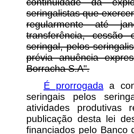
continuidade da expl
seringalistas que exerce
regularmente até ja
transferência, cessão
seringal, pelos seringal
prévia anuência expre
Borracha S.A".
É prorrogada
a con
seringais pelos serin
atividades produtivas
publicação desta lei de
financiados pelo Banco 