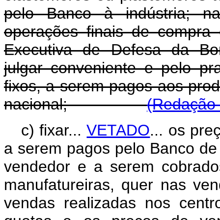
pelo Banco à indústria; na
operações finais de compra
Executiva de Defesa da Bor
julgar conveniente e pelo p
fixos, a serem pagos aos pro
nacional;
(Redação 
c) fixar...
VETADO
... os pr
a serem pagos pelo Banco de 
vendedor e a serem cobrados
manufatureiras, quer nas ve
vendas realizadas nos centro