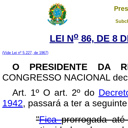
Pres
Subch
o
LEI N
86, DE 8 
(Vide Lei nº 5.227, de 1967)
O PRESIDENTE DA R
CONGRESSO NACIONAL decreta
Art. 1º O art. 2º do
Decret
1942
, passará a ter a seguint
"
Fica
prorrogada at