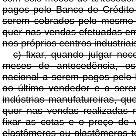
pagos pelo Banco de Crédito 
serem cobrados pelo mesmo B
quer nas vendas efetuadas e
nos próprios centros industriai
c) fixar, quando julgar ne
meses de antecedência, o
nacional a serem pagos pelo
ao último vendedor e a sere
indústrias manufatureiras, q
quer nas vendas realizadas n
fixar as cotas e o preço de
elastômeros ou plastômeros t