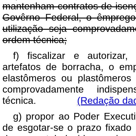
mantenham contratos de isenç
Govêrno Federal, o êmprego
utilização seja comprovadam
ordem técnica;
f) fiscalizar e autorizar
artefatos de borracha, o e
elastômeros ou plastômeros t
comprovadamente indisp
técnica.
(Redação dad
g) propor ao Poder Executi
de esgotar-se o prazo fixado 