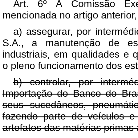
Art. 6º À Comissão Exe
mencionada no artigo anterior
a) assegurar, por interméd
S.A., a manutenção de es
industriais, em qualidades e q
o pleno funcionamento dos es
b) controlar, por interm
Importação do Banco do Bras
seus sucedâneos, pneumáti
fazendo parte de veículos 
artefatos das matérias primas 