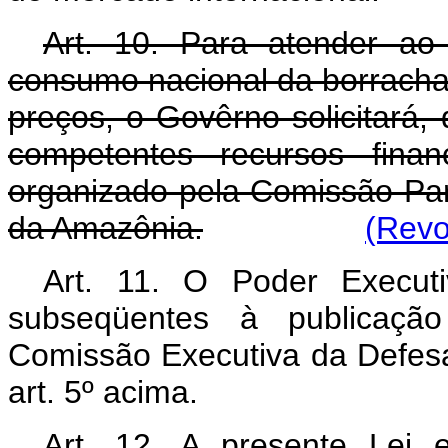
Art. 10. Para atender ao
consumo nacional da borracha
preços, o Govêrno solicitará,
competentes recursos finan
organizado pela Comissão Pa
da Amazônia.
(Revo
Art. 11. O Poder Executi
subseqüentes à publicaçã
Comissão Executiva da Defesa
art. 5º acima.
Art. 12. A presente Lei