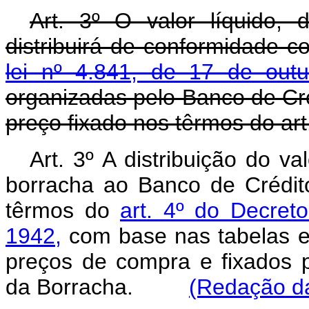
Art. 3º O valor líquido,
distribuirá de conformidade 
lei nº 4.841, de 17 de out
organizadas pelo Banco de Cr
preço fixado nos têrmos do art
Art. 3º A distribuição do v
borracha ao Banco de Crédi
têrmos do
art. 4º do Decret
1942,
com base nas tabelas 
preços de compra e fixados 
da Borracha.
(Redação da