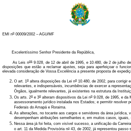
o
EMI n
00009/2002 – AGU/MF
Excelentíssimo Senhor Presidente da República,
os
As Leis n
9.028, de 12 de abril de 1995, e 10.480, de 2 de julho d
disposições que estão a reclamar ajustes, seja para aperfeiçoar o funcio
elevada consideração de Vossa Excelência a presente proposta de expediçã
o
o
O art. 1
altera disposições da Lei n
10.480, de 2002, para corrigir
relevantes, e indispensáveis, incumbências de exercer a representaçã
Órgãos, igualmente relevantes, já existentes na estrutura da Institu
o
o
o
Os arts. 2
e 3
alteram dispositivos da Lei n
9.028, de 1995, e da 
assessoramento jurídico instalada nos Estados; e permitir resolver pe
Federais do Amapá e Roraima.
As alterações, no tocante aos cargos e servidores da área jurídica, 
desempenham atribuições semelhantes e, em muitos casos, iguais, com
Nessa área já foi feita, com visível sucesso, a unificação da Carreir
o
o art. 11 da Medida Provisória n
43, de 2002, já representou passo s