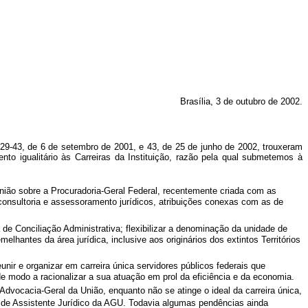
Brasília, 3 de outubro de 2002.
29-43, de 6 de setembro de 2001, e 43, de 25 de junho de 2002, trouxeram
nto igualitário às Carreiras da Instituição, razão pela qual submetemos à
União sobre a Procuradoria-Geral Federal, recentemente criada com as
s consultoria e assessoramento jurídicos, atribuições conexas com as de
de Conciliação Administrativa; flexibilizar a denominação da unidade de
lhantes da área jurídica, inclusive aos originários dos extintos Territórios
nir e organizar em carreira única servidores públicos federais que
e modo a racionalizar a sua atuação em prol da eficiência e da economia.
a Advocacia-Geral da União, enquanto não se atinge o ideal da carreira única,
os de Assistente Jurídico da AGU. Todavia algumas pendências ainda