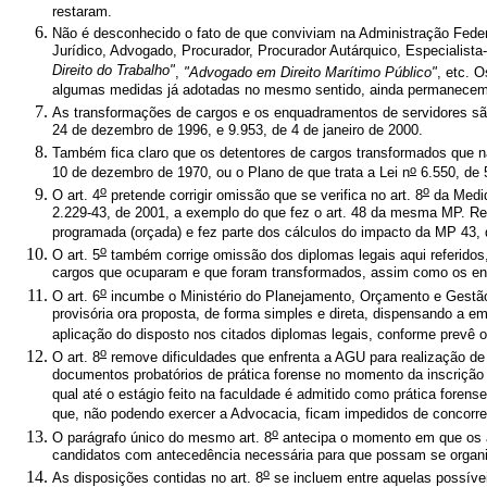
restaram.
Não é desconhecido o fato de que conviviam na Administração Feder
Jurídico, Advogado, Procurador, Procurador Autárquico, Especialist
Direito do Trabalho"
,
"Advogado em Direito Marítimo Público"
, etc. 
algumas medidas já adotadas no mesmo sentido, ainda permanecem co
As transformações de cargos e os enquadramentos de servidores são
24 de dezembro de 1996, e 9.953, de 4 de janeiro de 2000.
Também fica claro que os detentores de cargos transformados que n
o
10 de dezembro de 1970, ou o Plano de que trata a Lei n
6.550, de 5
o
o
O art. 4
pretende corrigir omissão que se verifica no art. 8
da Medid
2.229-43, de 2001, a exemplo do que fez o art. 48 da mesma MP. Reg
programada (orçada) e fez parte dos cálculos do impacto da MP 43, d
o
O art. 5
também corrige omissão dos diplomas legais aqui referidos,
cargos que ocuparam e que foram transformados, assim como os e
o
O art. 6
incumbe o Ministério do Planejamento, Orçamento e Gestão 
provisória ora proposta, de forma simples e direta, dispensando a 
aplicação do disposto nos citados diplomas legais, conforme prevê o 
o
O art. 8
remove dificuldades que enfrenta a AGU para realização de 
documentos probatórios de prática forense no momento da inscrição no
qual até o estágio feito na faculdade é admitido como prática forense
que, não podendo exercer a Advocacia, ficam impedidos de concorre
o
O parágrafo único do mesmo art. 8
antecipa o momento em que os a
candidatos com antecedência necessária para que possam se organiz
o
As disposições contidas no art. 8
se incluem entre aquelas possíve