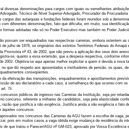
al diversas denominações para cargos com iguais ou semelhantes atribuições
a-Advogado, Técnico de Nível Superior-Advogado, Procurador da Procuradoria 
Os cargos das autarquias e fundações federais foram reunidos sob a denomina
m diferentes denominações, fato que dificulta, em muito, sua identificação
 formas adotadas não só no Poder Executivo mas também no Poder Judiciário
ão possam ser enquadrados nas respectivas carreiras, embora ostentem as de
 de julho de 1978, se originários dos extintos Territórios Federais do Amapá
o
a Provisória n
43, de 2002, que não previu a aplicação dos seus dois anexo
istra-se, quanto a essa extensão, que a despesa respectiva, conforme info
e 2002. Objetiva-se aqui apenas melhor explicitar a quem é devida a nova ta
 no que diz respeito aos aposentados e instituidores de pensão, os quais, d
nquadramentos conseqüentes.
da efetivação das transposições, enquadramentos e apostilamentos previstos
emissão de ato declaratório a cada caso, à semelhança do que ocorreu com os
o
art. 7
.
concursos públicos de ingresso nas Carreiras da Instituição, seja por retar
 concurso, referente a milhares de candidatos, seja pela elasticidade confer
, razão que justifica a não exigência. Justifica ainda a não exigência o fato d
r àqueles concursos.
provados nos concursos das Carreiras da AGU fazem a escolha de vaga, per
ar, pois em muitos casos a vaga obtida exige mudança de residência do int
o
is de que tratou o Parecer/AGU n
GM-023, aprovado por Vossa Excelência e p