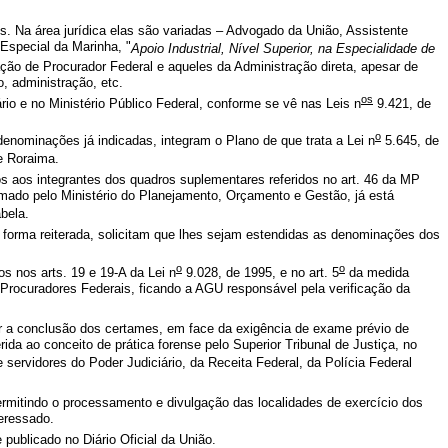
. Na área jurídica elas são variadas – Advogado da União, Assistente
Especial da Marinha, "
Apoio Industrial, Nível Superior, na Especialidade de
ção de Procurador Federal e aqueles da Administração direta, apesar de
, administração, etc.
os
 e no Ministério Público Federal, conforme se vê nas Leis n
9.421, de
o
nominações já indicadas, integram o Plano de que trata a Lei n
5.645, de
 e Roraima.
s aos integrantes dos quadros suplementares referidos no art. 46 da MP
rmado pelo Ministério do Planejamento, Orçamento e Gestão, já está
bela.
e forma reiterada, solicitam que lhes sejam estendidas as denominações dos
o
o
 nos arts. 19 e 19-A da Lei n
9.028, de 1995, e no art. 5
da medida
 Procuradores Federais, ficando a AGU responsável pela verificação da
dar a conclusão dos certames, em face da exigência de exame prévio de
ida ao conceito de prática forense pelo Superior Tribunal de Justiça, no
e servidores do Poder Judiciário, da Receita Federal, da Polícia Federal
mitindo o processamento e divulgação das localidades de exercício dos
eressado.
ublicado no Diário Oficial da União.