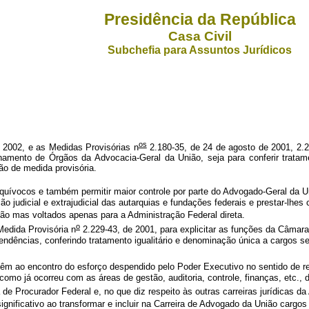
Presidência da República
Casa Civil
Subchefia para Assuntos Jurídicos
os
e 2002, e as Medidas Provisórias n
2.180-35, de 24 de agosto de 2001, 2.2
namento de Órgãos da Advocacia-Geral da União, seja para conferir tratame
o de medida provisória.
 equívocos e também permitir maior controle por parte do Advogado-Geral da 
o judicial e extrajudicial das autarquias e fundações federais e prestar-lhe
ição mas voltados apenas para a Administração Federal direta.
o
Medida Provisória n
2.229-43, de 2001, para explicitar as funções da Câmara 
ndências, conferindo tratamento igualitário e denominação única a cargos seme
vêm ao encontro do esforço despendido pelo Poder Executivo no sentido de reu
o já ocorreu com as áreas de gestão, auditoria, controle, finanças, etc., d
a de Procurador Federal e, no que diz respeito às outras carreiras jurídicas d
ignificativo ao transformar e incluir na Carreira de Advogado da União carg