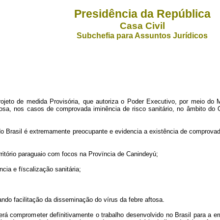
Presidência da República
Casa Civil
Subchefia para Assuntos Jurídicos
e medida Provisória, que autoriza o Poder Executivo, por meio do Minis
osa, nos casos de comprovada iminência de risco sanitário, no âmbito do 
rasil é extremamente preocupante e evidencia a existência de comprovado ri
itório paraguaio com focos na Provïncia de Canindeyú;
ia e fïscalização sanitária;
do facilitação da disseminação do vírus da febre aftosa.
omprometer defïnitivamente o trabalho desenvolvido no Brasil para a errad