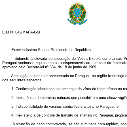
E.M Nº 042/MAPA-GM
Excelentíssimo Senhor Presidente da República,
Submeto à elevada consideração de Vossa Excelência o anexo Projeto d
Paraguai vacinas e equipamentos indispensáveis ao combate da febre aft
aprovado pelo Decreto-lei nº 634, de 18 de junho de 1969.
A situação atualmente apresentada no Paraguai, na região fronteiriça do B
dos seguintes aspectos:
1. Confirmação laboratorial da presença do vírus da febre aftosa no terr
2. Inexistência de barreiras naturais que possibilitem uma eficaz vigilânc
3. Indisponibilidade de vacinas contra febre altosa no Paraguai; e
4. Inexistência de controle de trânsito de animais no Paraguai, propician
A situação de risco comprovada, se não eliminada com rapidez, poderá c