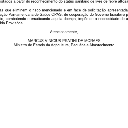
tados a partir do reconhecimento do status sanitário de livre de febre afto
ue eliminem o risco mencionado e em face de solicitação apresentada pel
zação Pan-americana de Saúde OPAS, de cooperação do Governo brasileiro p
o, combatendo e erradicando aquela doença, impõe-se a necessidade de aut
da Provisória.
Atenciosamente,
MARCUS VINICIUS PRATINI DE MORAES
Ministro de Estado da Agricultura, Pecuária e Abastecimento