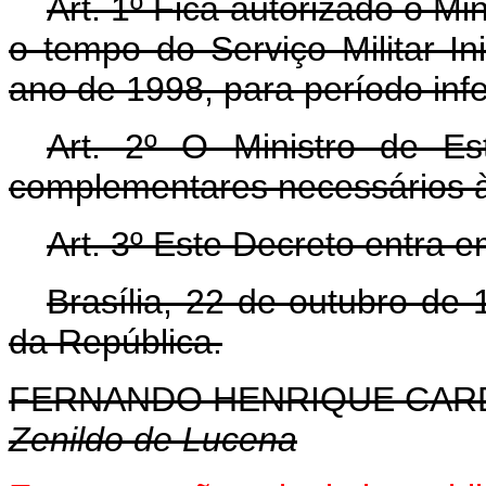
Art. 1º Fica autorizado o Mi
o tempo do Serviço Militar In
ano de 1998, para período inf
Art. 2º O Ministro de Es
complementares necessários à
Art. 3º Este Decreto entra e
Brasília, 22 de outubro de
da República.
FERNANDO HENRIQUE CA
Zenildo de Lucena