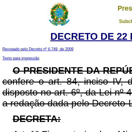
Pres
Subch
DECRETO DE 22 
Revogado pelo Decreto nº 6.749, de 2009
Texto para impressão
O PRESIDENTE DA REPÚ
confere o art. 84, inciso IV,
disposto no art. 6º, da Lei nº
a redação dada pelo Decreto-Le
DECRETA: