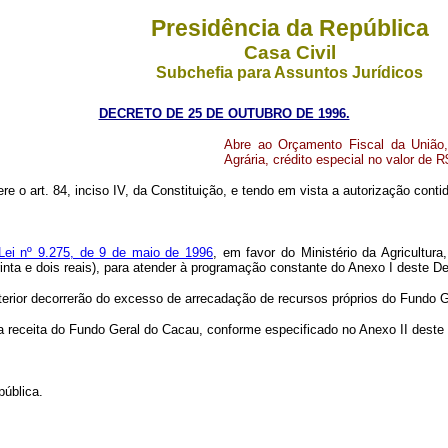
Presidência da República
Casa Civil
Subchefia para Assuntos Jurídicos
DECRETO DE 25 DE OUTUBRO DE 1996.
Abre ao Orçamento Fiscal da União,
Agrária, crédito especial no valor de R
ere o art. 84, inciso IV, da Constituição, e tendo em vista a autorização conti
Lei nº 9.275, de 9 de maio de 1996
, em favor do Ministério da Agricultur
inta e dois reais), para atender à programação constante do Anexo I deste De
terior decorrerão do excesso de arrecadação de recursos próprios do Fundo 
a a receita do Fundo Geral do Cacau, conforme especificado no Anexo II deste
pública.