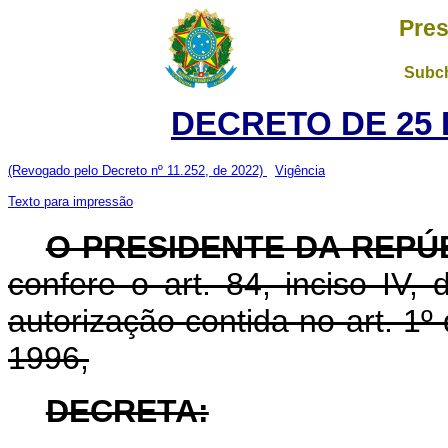
Pres
Subch
DECRETO DE 25 
(Revogado pelo Decreto nº 11.252, de 2022)
Vigência
Texto para impressão
O PRESIDENTE DA REPÚ
confere o art. 84, inciso IV,
autorização contida no art. 1º
1996,
DECRETA: