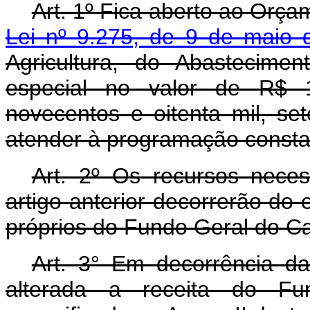
Art. 1º Fica aberto ao Orça
Lei nº 9.275, de 9 de maio 
Agricultura, do Abastecime
especial no valor de R$ 1
novecentos e oitenta mil, set
atender à programação consta
Art. 2º Os recursos nece
artigo anterior decorrerão do
próprios do Fundo Geral do C
Art. 3° Em decorrência da 
alterada a receita do F