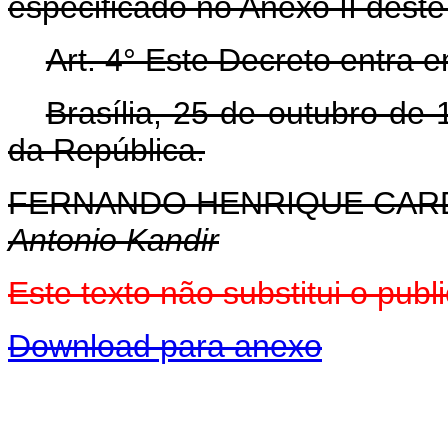
especificado no Anexo II deste
Art. 4° Este Decreto entra 
Brasília, 25 de outubro de
da República.
FERNANDO HENRIQUE CA
Antonio Kandir
Este texto não substitui o pu
Download para anexo