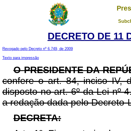
Pres
Subch
DECRETO DE 11 
Revogado pelo Decreto nº 6.749, de 2009
Texto para impressão
O
PRESIDENTE DA REPÚ
confere o art. 84, inciso IV,
disposto no art. 6º da Lei nº
a redação dada pelo Decreto-Le
DECRETA: