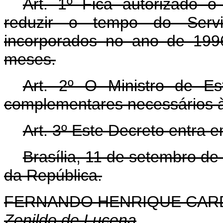
Art. 1º Fica autorizado o
reduzir o tempo do Serviço
incorporados no ano de 1996
meses.
Art. 2º O Ministro de Es
complementares necessários à
Art. 3º Este Decreto entra 
Brasília, 11 de setembro d
da República.
FERNANDO HENRIQUE CA
Zenildo de Lucena