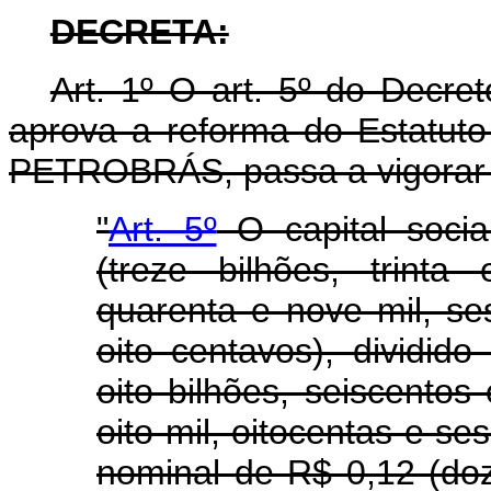
DECRETA:
Art. 1º O art. 5º do Decr
aprova a reforma do Estatuto 
PETROBRÁS, passa a vigorar 
"
Art. 5º
O capital socia
(treze bilhões, trint
quarenta e nove mil, se
oito centavos), dividid
oito bilhões, seiscentos
oito mil, oitocentas e se
nominal de R$ 0,12 (do