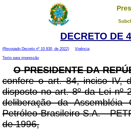
Pres
Subch
DECRETO DE 4
(Revogado Decreto nº 10.930, de 2022)
Vigência
Texto para impressão
O PRESIDENTE DA REPÚ
confere o art. 84, inciso IV,
disposto no art. 8º da Lei nº
deliberação da Assembléia 
Petróleo Brasileiro S.A. - P
de 1996,