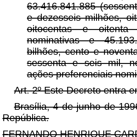
63.416.841.885 (sessent
e dezesseis milhões, oi
oitocentas e oitenta
nominativas e 45.193
bilhões, cento e novent
sessenta e seis mil, 
ações preferenciais nomi
Art. 2º Este Decreto entra 
Brasília, 4 de junho de 19
República.
FERNANDO HENRIQUE CA