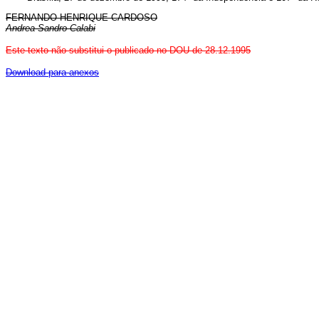
FERNANDO HENRIQUE CARDOSO
Andrea Sandro Calabi
Este texto não substitui o publicado no DOU de 28.12.1995
Download para anexos