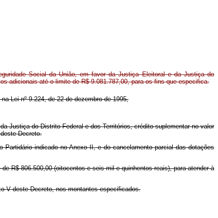
uridade Social da União, em favor da Justiça Eleitoral e da Justiça do
itos adicionais até o limite de R$ 9.081.787,00, para os fins que especifica.
da na Lei nº 9.224, de 22 de dezembro de 1995,
 da Justiça do Distrito Federal e dos Territórios, crédito suplementar no valor
 deste Decreto.
 Partidário indicado no Anexo II, e do cancelamento parcial das dotações
te de R$ 806.500,00 (oitocentos e seis mil e quinhentos reais), para atender à
xo V deste Decreto, nos montantes especificados.