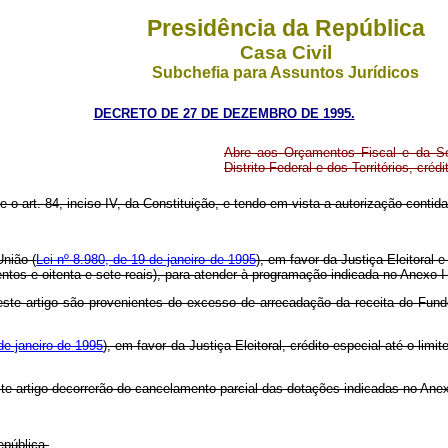
Presidência da República
Casa Civil
Subchefia para Assuntos Jurídicos
DECRETO DE 27 DE DEZEMBRO DE 1995.
Abre aos Orçamentos Fiscal e da Seg
Distrito Federal e dos Territórios, créd
re o art. 84, inciso IV, da Constituição, e tendo em vista a autorização conti
União (
Lei nº 8.980, de 19 de janeiro de 1995
), em favor da Justiça Eleitoral e
entos e oitenta e sete reais), para atender à programação indicada no Anexo I
ste artigo são provenientes do excesso de arrecadação da receita do Fundo
de janeiro de 1995
), em favor da Justiça Eleitoral, crédito especial até o limi
te artigo decorrerão do cancelamento parcial das dotações indicadas no Ane
epública.