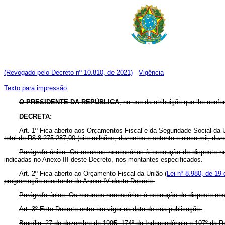
(Revogado pelo Decreto nº 10.810, de 2021)
Vigência
Texto para impressão
O PRESIDENTE DA REPÚBLICA
, no uso da atribuição que lhe confe
DECRETA:
Art. 1º Fica aberto aos Orçamentos Fiscal e da Seguridade Social da 
total de R$ 8.275.287,00 (oito milhões, duzentos e setenta e cinco mil, duz
Parágrafo único. Os recursos necessários à execução do disposto ne
indicadas no Anexo III deste Decreto, nos montantes especificados.
Art. 2º Fica aberto ao Orçamento Fiscal da União (
Lei nº 8.980, de 19 
programação constante do Anexo IV deste Decreto.
Parágrafo único. Os recursos necessários à execução do disposto nes
Art. 3º Este Decreto entra em vigor na data de sua publicação.
Brasília, 27 de dezembro de 1995; 174º da Independência e 107º da R