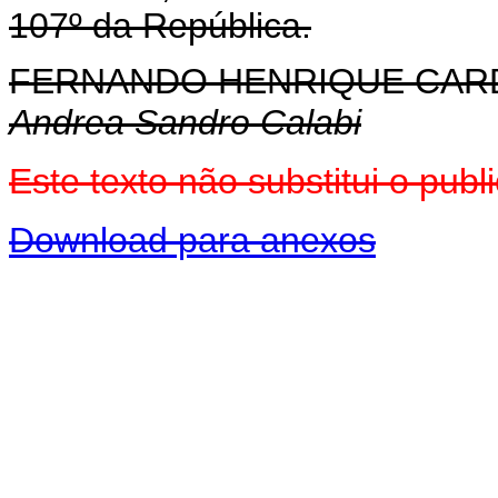
107º da República.
FERNANDO HENRIQUE CA
Andrea Sandro Calabi
Este texto não substitui o pu
Download para anexos