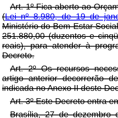
Art. 1º Fica aberto ao Orça
(
Lei nº 8.980, de 19 de jan
Ministério do Bem-Estar Social
251.880,00 (duzentos e cinqü
reais), para atender à prog
Decreto.
Art. 2º Os recursos neces
artigo anterior decorrerão 
indicada no Anexo II deste De
Art. 3º Este Decreto entra e
Brasília, 27 de dezembro 