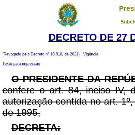
Pres
Subch
DECRETO DE 27 
(Revogado pelo Decreto nº 10.810, de 2021)
Vigência
Texto para impressão
O PRESIDENTE DA REPÚ
confere o art. 84, inciso IV,
autorização contida no art. 1º
de 1995,
DECRETA: