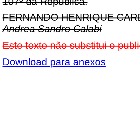
107º da República.
FERNANDO HENRIQUE CA
Andrea Sandro Calabi
Este texto não substitui o pu
Download para anexos