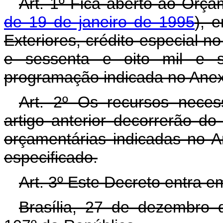
Art. 1º Fica aberto ao Orça
de 19 de janeiro de 1995
), 
Exteriores, crédito especial n
e sessenta e oito mil e se
programação indicada no Anex
Art. 2º Os recursos neces
artigo anterior decorrerão d
orçamentárias indicadas no A
especificado.
Art. 3º Este Decreto entra e
Brasília, 27 de dezembro 