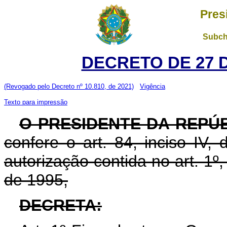
Pres
Subch
DECRETO DE 27 
(Revogado pelo Decreto nº 10.810, de 2021)
Vigência
Texto para impressão
O PRESIDENTE DA REPÚB
confere o art. 84, inciso IV,
autorização contida no art. 1º
de 1995,
DECRETA: