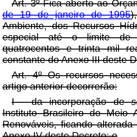
Art. 3º Fica aberto ao Orça
de 19 de janeiro de 1995
)
Ambiente, dos Recursos Hídr
especial até o limite de 
quatrocentos e trinta mil r
constante do Anexo III deste D
Art. 4º Os recursos neces
artigo anterior decorrerão:
I - da incorporação de
s
Instituto Brasileiro do Mei
Renováveis, ficando alterada
Anexo IV deste Decreto; e