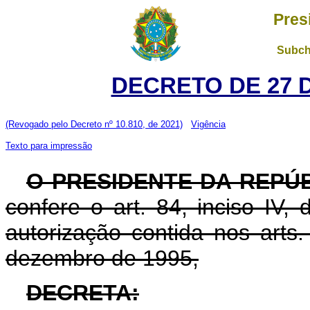
Pres
Subch
DECRETO DE 27 
(Revogado pelo Decreto nº 10.810, de 2021)
Vigência
Texto para impressão
O PRESIDENTE DA REPÚ
confere o art. 84, inciso IV,
autorização contida nos arts
dezembro de 1995,
DECRETA: