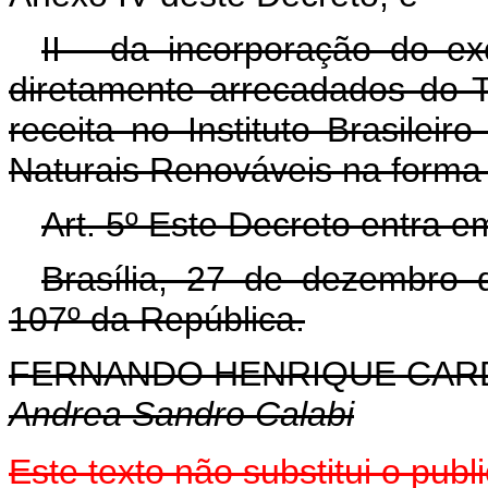
II - da incorporação do e
diretamente arrecadados do T
receita no Instituto Brasile
Naturais Renováveis na forma 
Art. 5º Este Decreto entra e
Brasília, 27 de dezembro 
107º da República.
FERNANDO HENRIQUE CA
Andrea Sandro Calabi
Este texto não substitui o pu