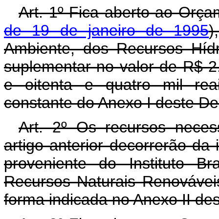
Art. 1º Fica aberto ao Orça
de 19 de janeiro de 1995
)
Ambiente, dos Recursos Hídr
suplementar no valor de R$ 2.
e oitenta e quatro mil rea
constante do Anexo I deste De
Art. 2º Os recursos neces
artigo anterior decorrerão da
proveniente do Instituto B
Recursos Naturais Renováveis
forma indicada no Anexo II des