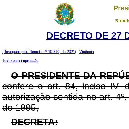
Pres
Subch
DECRETO DE 27 
(Revogado pelo Decreto nº 10.810, de 2021)
Vigência
Texto para impressão
O PRESIDENTE DA REPÚB
confere o art. 84, inciso IV,
autorização contida no art. 4º
de 1995,
DECRETA: