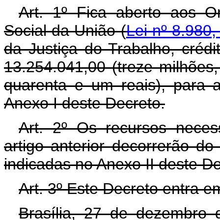
Art. 1º Fica aberto aos O
Social da União (
Lei nº 8.980,
da Justiça do Trabalho, crédi
13.254.041,00 (treze milhões,
quarenta e um reais), para 
Anexo I deste Decreto.
Art. 2º Os recursos neces
artigo anterior decorrerão d
indicadas no Anexo II deste D
Art. 3º Este Decreto entra e
Brasília, 27 de dezembro 