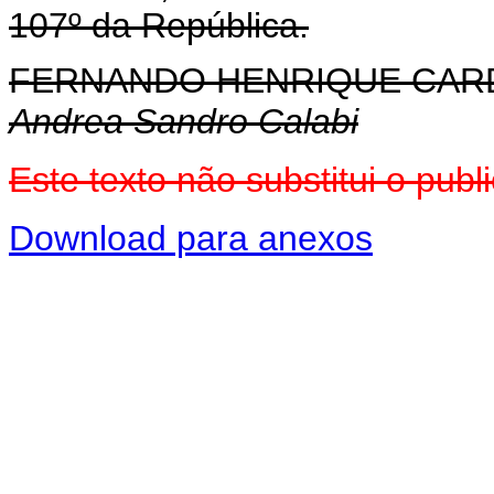
107º da República.
FERNANDO HENRIQUE CA
Andrea Sandro Calabi
Este texto não substitui o pu
Download para anexos