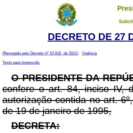
Pres
Subch
DECRETO DE 27 
(Revogado pelo Decreto nº 10.810, de 2021)
Vigência
Texto para impressão
O PRESIDENTE DA REPÚB
confere o art. 84, inciso IV,
autorização contida no art. 6º, 
de 19 de janeiro de 1995,
DECRETA: