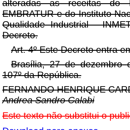
alteradas as receitas do I
EMBRATUR e do Instituto Naci
Qualidade Industrial - INM
Decreto.
Art. 4º Este Decreto entra e
Brasília, 27 de dezembro 
107º da República.
FERNANDO HENRIQUE CA
Andrea Sandro Calabi
Este texto não substitui o pu