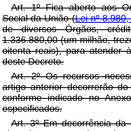
Art. 1º Fica aberto aos O
Social da União (
Lei nº 8.980,
de diversos Órgãos, créd
1.336.880,00 (um milhão, trezen
oitenta reais), para atender
deste Decreto.
Art. 2º Os recursos neces
artigo anterior decorrerão d
conforme indicado no Anexo
especificados.
Art. 3º Em decorrência da 