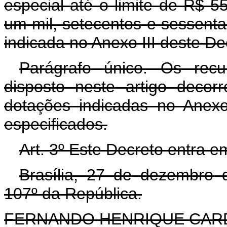
especial até o limite de R$ 5
um mil, setecentos e sessenta
indicada no Anexo III deste De
Parágrafo único. Os rec
disposto neste artigo decor
dotações indicadas no Anex
especificados.
Art. 3º Este Decreto entra e
Brasília, 27 de dezembro 
107º da República.
FERNANDO HENRIQUE CA