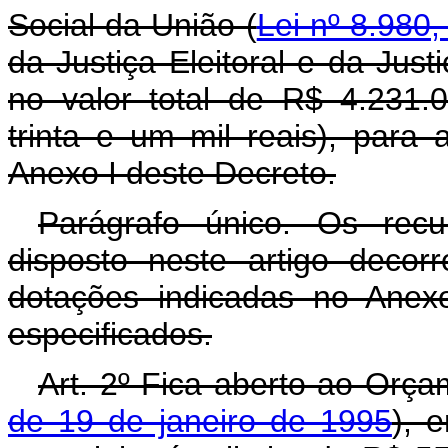
Social da União (
Lei nº 8.980,
da Justiça Eleitoral e da Just
no valor total de R$ 4.231.
trinta e um mil reais), para
Anexo I deste Decreto.
Parágrafo único. Os rec
disposto neste artigo decor
dotações indicadas no Anex
especificados.
Art. 2º Fica aberto ao Orça
de 19 de janeiro de 1995
), 