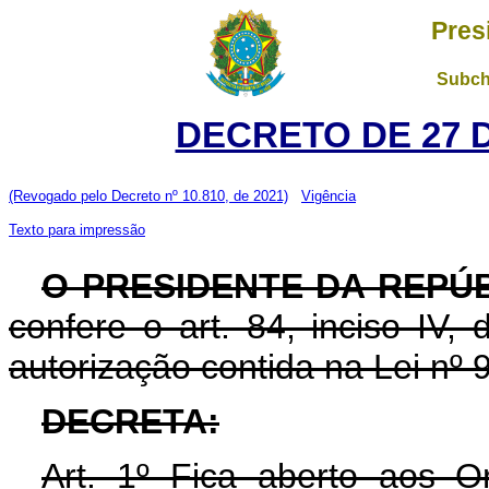
Pres
Subch
DECRETO DE 27 
(Revogado pelo Decreto nº 10.810, de 2021)
Vigência
Texto para impressão
O PRESIDENTE DA REPÚB
confere o art. 84, inciso IV,
autorização contida na Lei nº
DECRETA:
Art. 1º Fica aberto aos O