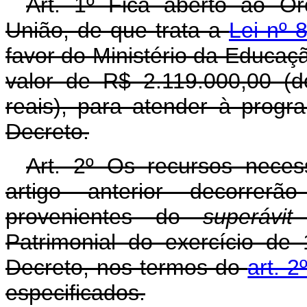
Art. 1º Fica aberto ao O
União, de que trata a
Lei nº 
favor do Ministério da Educaçã
valor de R$ 2.119.000,00 (d
reais), para atender à prog
Decreto.
Art. 2º Os recursos neces
artigo anterior decorrer
provenientes do
superávit
f
Patrimonial do exercício de
Decreto, nos termos do
art. 2
especificados.