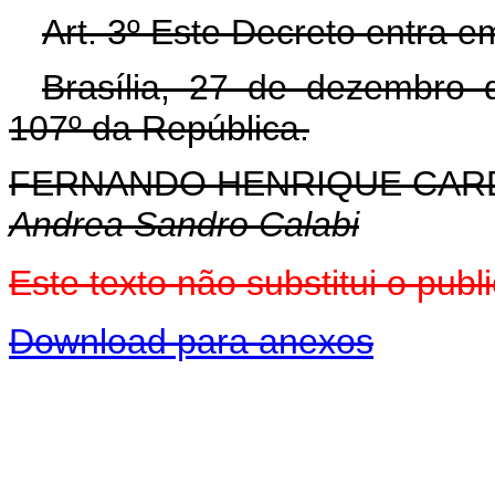
Art. 3º Este Decreto entra e
Brasília, 27 de dezembro 
107º da República.
FERNANDO HENRIQUE CA
Andrea Sandro Calabi
Este texto não substitui o pu
Download para anexos