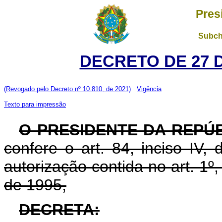
Pres
Subch
DECRETO DE 27 
(Revogado pelo Decreto nº 10.810, de 2021)
Vigência
Texto para impressão
O PRESIDENTE DA REPÚB
confere o art. 84, inciso IV,
autorização contida no art. 1º
de 1995,
DECRETA: