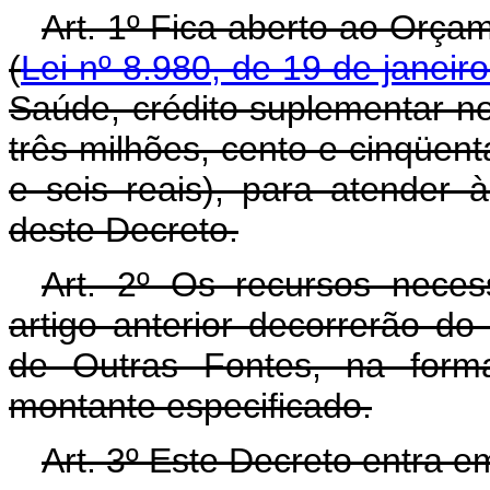
Art. 1º Fica aberto ao Orça
(
Lei nº 8.980, de 19 de janeir
Saúde, crédito suplementar no
três milhões, cento e cinqüent
e seis reais), para atender
deste Decreto.
Art. 2º Os recursos neces
artigo anterior decorrerão d
de Outras Fontes, na form
montante especificado.
Art. 3º Este Decreto entra e