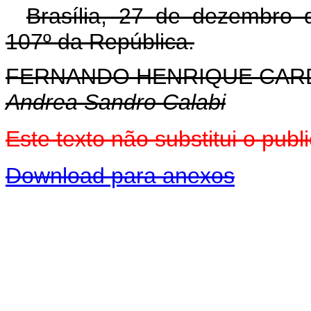
Brasília, 27 de dezembro 
107º da República.
FERNANDO HENRIQUE CA
Andrea Sandro Calabi
Este texto não substitui o pu
Download para anexos