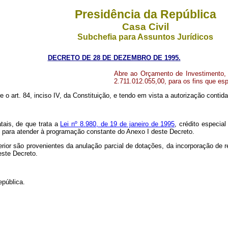
Presidência da República
Casa Civil
Subchefia para Assuntos Jurídicos
DECRETO DE 28 DE DEZEMBRO DE 1995.
Abre ao Orçamento de Investimento, e
2.711.012.055,00, para os fins que esp
re o art. 84, inciso IV, da Constituição, e tendo em vista a autorização conti
tais, de que trata a
Lei nº 8.980, de 19 de janeiro de 1995
, crédito especia
s, para atender à programação constante do Anexo I deste Decreto.
erior são provenientes da anulação parcial de dotações, da incorporação de 
este Decreto.
epública.