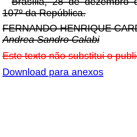
Brasília, 28 de dezembro 
107º da República.
FERNANDO HENRIQUE CA
Andrea Sandro Calabi
Este texto não substitui o pu
Download para anexos