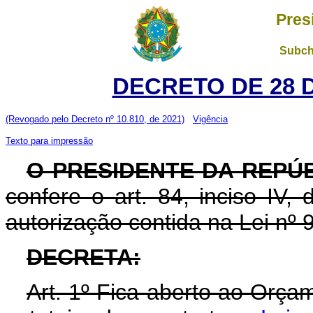
Pres
Subch
DECRETO DE 28 
(Revogado pelo Decreto nº 10.810, de 2021)
Vigência
Texto para impressão
O PRESIDENTE DA REPÚ
confere o art. 84, inciso IV,
autorização contida na Lei nº
DECRETA:
Art. 1º Fica aberto ao Orç