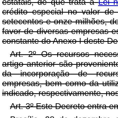
estatais, de que trata a
Lei 
crédito especial no valor de
setecentos e onze milhões, do
favor de diversas empresas e
constante do Anexo I deste De
Art. 2º Os recursos neces
artigo anterior são provenien
da incorporação de recurso
empresas, bem como da utili
indicado, respectivamente, nos
Art. 3º Este Decreto entra e