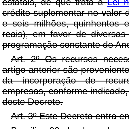
estatais, de que trata a
Lei 
crédito suplementar no valor 
e seis milhões, quinhentos e
reais), em favor de diversas
programação constante do Ane
Art. 2º Os recursos neces
artigo anterior são provenient
da incorporação de recurso
empresas, conforme indicado, 
deste Decreto.
Art. 3º Este Decreto entra e