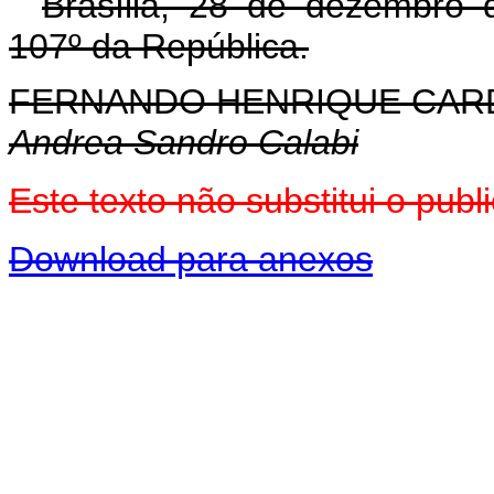
Brasília, 28 de dezembro 
107º da República.
FERNANDO HENRIQUE CA
Andrea Sandro Calabi
Este texto não substitui o pu
Download para anexos