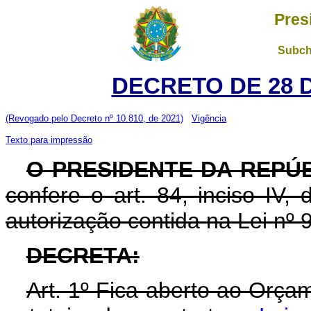
Pres
Subch
DECRETO DE 28 
(Revogado pelo Decreto nº 10.810, de 2021)
Vigência
Texto para impressão
O PRESIDENTE DA REPÚ
confere o art. 84, inciso IV,
autorização contida na Lei nº
DECRETA:
Art. 1º Fica aberto ao Orç