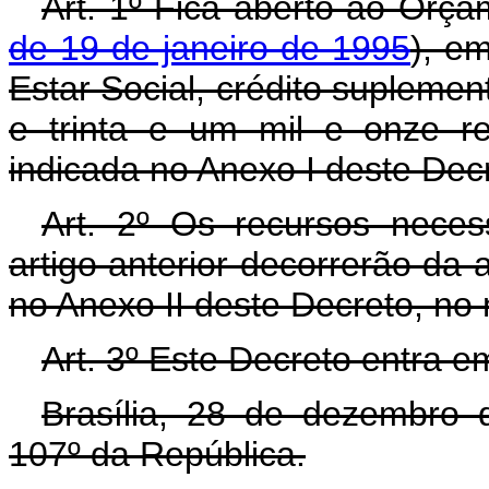
Art. 1º Fica aberto ao Orça
de 19 de janeiro de 1995
), e
Estar Social, crédito suplemen
e trinta e um mil e onze r
indicada no Anexo I deste Dec
Art. 2º Os recursos neces
artigo anterior decorrerão da 
no Anexo II deste Decreto, no
Art. 3º Este Decreto entra e
Brasília, 28 de dezembro 
107º da República.