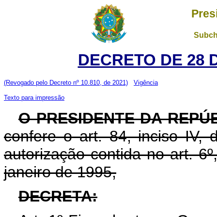
Pres
Subch
DECRETO DE 28 
(Revogado pelo Decreto nº 10.810, de 2021)
Vigência
Texto para impressão
O PRESIDENTE DA REPÚ
confere o art. 84, inciso IV,
autorização contida no art. 6º,
janeiro de 1995,
DECRETA: