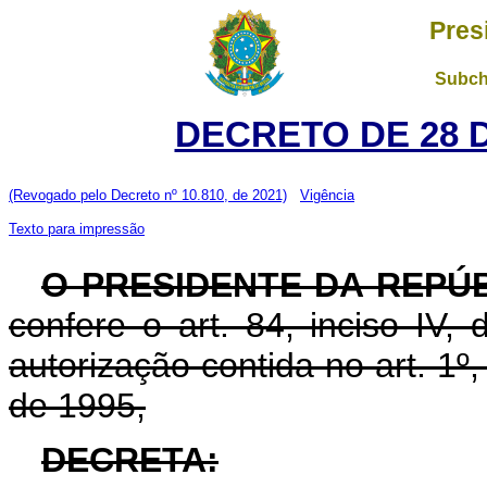
Pres
Subch
DECRETO DE 28 
(Revogado pelo Decreto nº 10.810, de 2021)
Vigência
Texto para impressão
O PRESIDENTE DA REPÚ
confere o art. 84, inciso IV,
autorização contida no art. 1º
de 1995,
DECRETA: