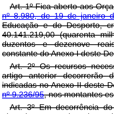
Art. 1º Fica aberto aos Orç
nº 8.980, de 19 de janeiro 
Educação e do Desporto, cr
40.141.219,00 (quarenta mi
duzentos e dezenove reai
constante do Anexo I deste De
Art. 2º Os recursos neces
artigo anterior decorrerão
indicadas no Anexo II deste 
nº 9.236/95
, nos montantes es
Art. 3º Em decorrência do