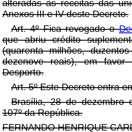
alteradas as receitas das un
Anexos III e IV deste Decreto.
Art. 4º Fica revogado o
De
que abriu crédito suplemen
(quarenta milhões, duzentos
dezenove reais), em favor
Desporto.
Art. 5º Este Decreto entra e
Brasília, 28 de dezembro 
107º da República.
FERNANDO HENRIQUE CA