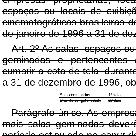
espaços ou locais de exibiçã
cinematográficas brasileiras 
de janeiro de 1996 a 31 de d
Art. 2º As salas, espaços ou
geminadas e pertencente
cumprir a cota de tela, durant
a 31 de dezembro de 1996, ob
Salas geminadas
1ª sala
Dias de obrigatoriedade
28 dias
Parágrafo único. As empresa
mais salas geminadas deverã
período estipulado no
caput
de