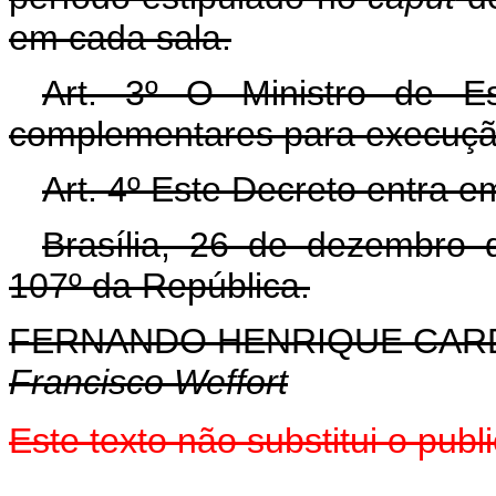
em cada sala.
Art. 3º O Ministro de E
complementares para execução
Art. 4º Este Decreto entra e
Brasília, 26 de dezembro 
107º da República.
FERNANDO HENRIQUE CA
Francisco Weffort
Este texto não substitui o pu