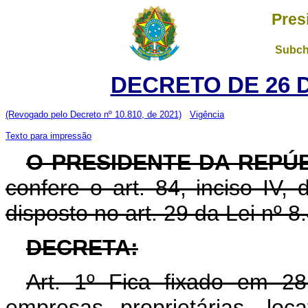
Pres
Subch
DECRETO DE 26 
(Revogado pelo Decreto nº 10.810, de 2021)
Vigência
Texto para impressão
O PRESIDENTE DA REPÚ
confere o art. 84, inciso IV,
disposto no art. 29 da Lei nº 8
DECRETA:
Art. 1º Fica fixado em 2
empresas proprietárias, loc