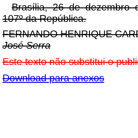
Brasília, 26 de dezembro 
107º da República.
FERNANDO HENRIQUE CA
José Serra
Este texto não substitui o pu
Download para anexos