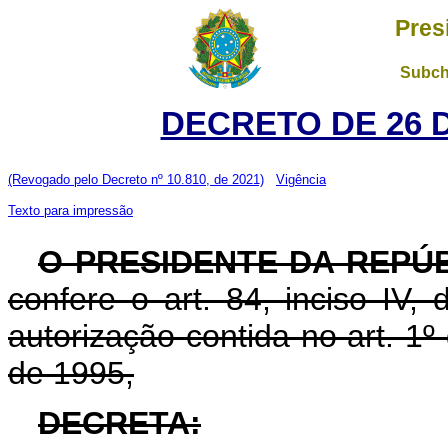
Pres
Subch
DECRETO DE 26 
(Revogado pelo Decreto nº 10.810, de 2021)
Vigência
Texto para impressão
O PRESIDENTE DA REPÚ
confere o art. 84, inciso IV,
autorização contida no art. 1
de 1995,
DECRETA: