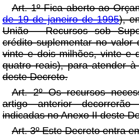
Art. 1º Fica aberto ao Orça
de 19 de janeiro de 1995
), e
União - Recursos sob Super
crédito suplementar no valor
vinte e dois milhões, vinte e
quatro reais), para atender 
deste Decreto.
Art. 2º Os recursos neces
artigo anterior decorrerã
indicadas no Anexo II deste D
Art. 3º Este Decreto entra e