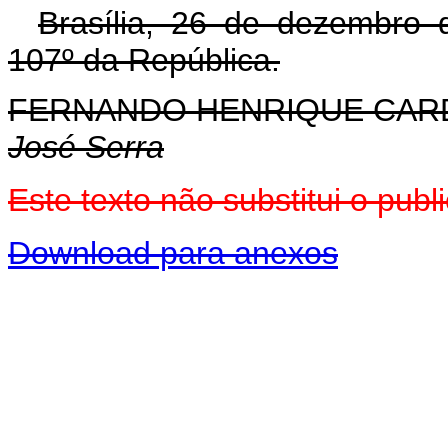
Brasília, 26 de dezembro 
107º da República.
FERNANDO HENRIQUE CA
José Serra
Este texto não substitui o pu
Download para anexos