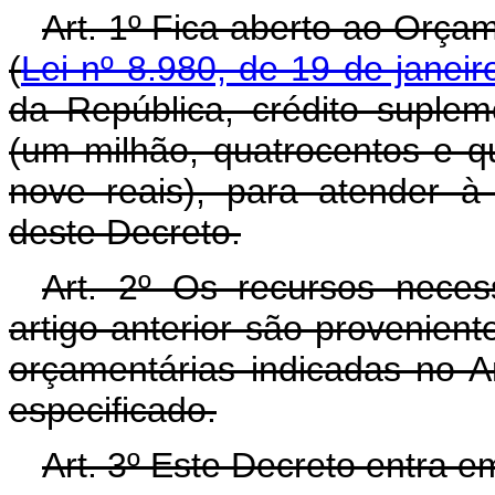
Art. 1º Fica aberto ao Orça
(
Lei nº 8.980, de 19 de janei
da República, crédito suple
(um milhão, quatrocentos e qu
nove reais), para atender 
deste Decreto.
Art. 2º Os recursos neces
artigo anterior são provenien
orçamentárias indicadas no A
especificado.
Art. 3º Este Decreto entra e