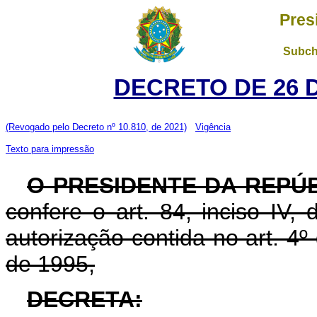
Pres
Subch
DECRETO DE 26 
(Revogado pelo Decreto nº 10.810, de 2021)
Vigência
Texto para impressão
O PRESIDENTE DA REPÚ
confere o art. 84, inciso IV,
autorização contida no art. 4
de 1995,
DECRETA: