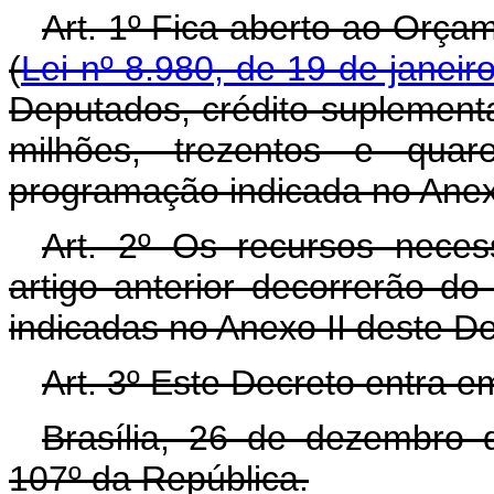
Art. 1º Fica aberto ao Orça
(
Lei nº 8.980, de 19 de janeir
Deputados, crédito suplementa
milhões, trezentos e quar
programação indicada no Anex
Art. 2º Os recursos neces
artigo anterior decorrerão d
indicadas no Anexo II deste D
Art. 3º Este Decreto entra e
Brasília, 26 de dezembro 
107º da República.