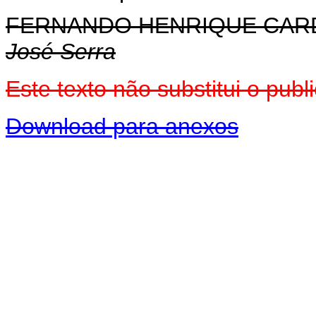
FERNANDO HENRIQUE CA
José Serra
Este texto não substitui o pu
Download para anexos