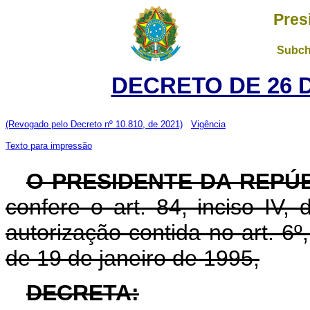
Pres
Subch
DECRETO DE 26 
(Revogado pelo Decreto nº 10.810, de 2021)
Vigência
Texto para impressão
O PRESIDENTE DA REPÚ
confere o art. 84, inciso IV,
autorização contida no art. 6º, 
de 19 de janeiro de 1995,
DECRETA: