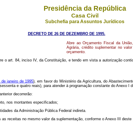
Presidência da República
Casa Civil
Subchefia para Assuntos Jurídicos
DECRETO DE 26 DE DEZEMBRO DE 1995.
Abre ao Orçamento Fiscal da União,
Agrária, crédito suplementar no valo
orçamento.
e o art. 84, inciso IV, da Constituição, e tendo em vista a autorização contida 
9 de janeiro de 1995
), em favor do Ministério da Agricultura, do Abastecimen
e sessenta e quatro reais), para atender à programação constante do Anexo I 
nterior decorrerão:
eto, nos montantes especificados;
tidades da Administração Pública Federal indireta.
das as receitas no mesmo valor da suplementação, conforme o Anexo III deste