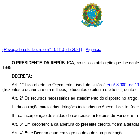
(Revogado pelo Decreto nº 10.810, de 2021)
Vigência
O PRESIDENTE DA REPÚBLICA
, no uso da atribuição que lhe confer
1995,
DECRETA:
Art. 1° Fica aberto ao Orçamento Fiscal da União (
Lei nº 8.980, de 1
(trezentos e quarenta e um milhões, oitocentos e oitenta e oito mil, cento 
Art. 2° Os recursos necessários ao atendimento do disposto no artigo a
I - da anulação parcial das dotações indicadas no Anexo II deste Decr
II - da incorporação de saldos de exercícios anteriores de Fundos e En
Art. 3° Em decorrência da abertura do presente crédito, ficam altera
Art. 4° Este Decreto entra em vigor na data de sua publicação.