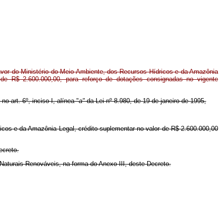
vor do Ministério do Meio Ambiente, dos Recursos Hídricos e da Amazônia
r de R$ 2.600.000,00, para reforço de dotações consignadas no vigente
o art. 6º, inciso I, alínea "
a"
da Lei nº 8.980, de 19 de janeiro de 1995,
ricos e da Amazônia Legal, crédito suplementar no valor de R$ 2.600.000,00
ecreto.
s Naturais Renováveis, na forma do Anexo III, deste Decreto.