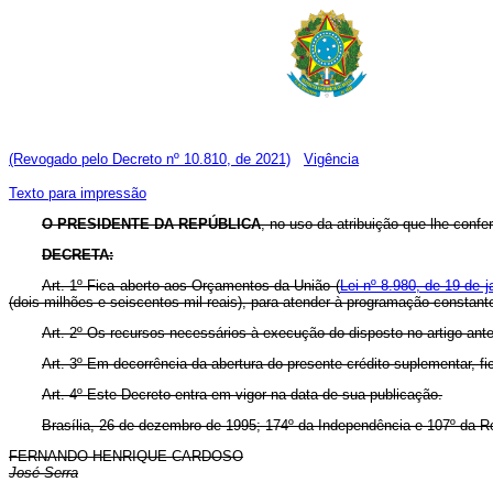
(Revogado pelo Decreto nº 10.810, de 2021)
Vigência
Texto para impressão
O PRESIDENTE DA REPÚBLICA
, no uso da atribuição que lhe confer
DECRETA:
Art. 1º Fica aberto aos Orçamentos da União (
Lei nº 8.980, de 19 de j
(dois milhões e seiscentos mil reais), para atender à programação constant
Art. 2º Os recursos necessários à execução do disposto no artigo ante
Art. 3º Em decorrência da abertura do presente crédito suplementar, fi
Art. 4º Este Decreto entra em vigor na data de sua publicação.
Brasília, 26 de dezembro de 1995; 174º da Independência e 107º da R
FERNANDO HENRIQUE CARDOSO
José Serra