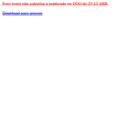
Este texto não substitui o publicado no DOU de 27.12.1995
Download para anexos