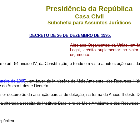
Presidência da República
Casa Civil
Subchefia para Assuntos Jurídicos
DECRETO DE 26 DE DEZEMBRO DE 1995.
Abre aos Orçamentos da União, em fa
Legal, crédito suplementar no valo
orçamento.
e o art. 84, inciso IV, da Constituição, e tendo em vista a autorização contida n
aneiro de 1995
), em favor do Ministério do Meio Ambiente, dos Recursos Híd
e do Anexo I deste Decreto.
rior decorrerão da anulação parcial de dotação, na forma do Anexo II deste D
ca alterada a receita do Instituto Brasileiro do Meio Ambiente e dos Recurso
epública.