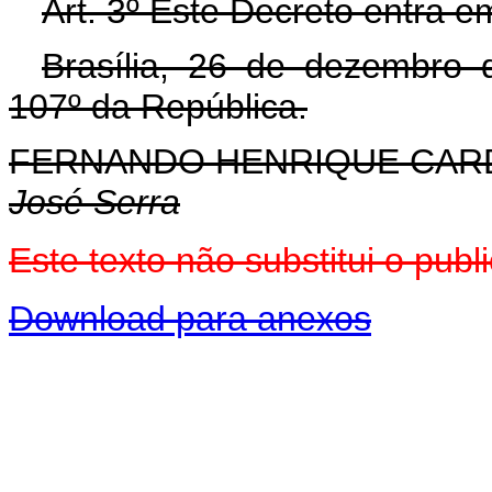
Art. 3º Este Decreto entra e
Brasília, 26 de dezembro 
107º da República.
FERNANDO HENRIQUE CA
José Serra
Este texto não substitui o pu
Download para anexos