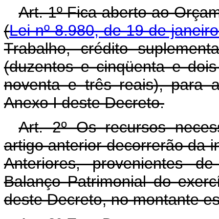
Art. 1º Fica aberto ao Orça
(
Lei nº 8.980, de 19 de janeir
Trabalho, crédito suplemen
(duzentos e cinqüenta e dois 
noventa e três reais), para
Anexo I deste Decreto.
Art. 2º Os recursos neces
artigo anterior decorrerão da 
Anteriores, provenientes de
Balanço Patrimonial do exerc
deste Decreto, no montante es