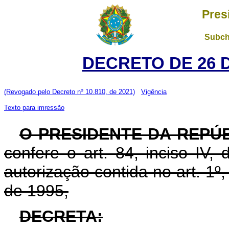
Pres
Subch
DECRETO DE 26 
(Revogado pelo Decreto nº 10.810, de 2021)
Vigência
Texto para imressão
O PRESIDENTE DA REPÚ
confere o art. 84, inciso IV,
autorização contida no art. 1º
de 1995,
DECRETA: